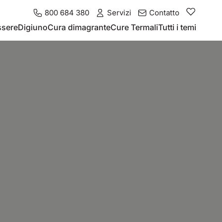
800 684 380
Servizi
Contatto
ssere
Digiuno
Cura dimagrante
Cure Termali
Tutti i temi