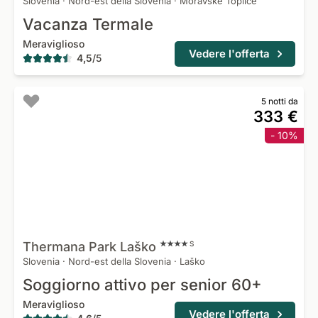
Slovenia
·
Nord-est della Slovenia
·
Moravske Toplice
Vacanza Termale
Meraviglioso
Vedere l'offerta
4,5
/
5
5 notti da
333 €
- 10%
Thermana Park
Laško
S
Slovenia
·
Nord-est della Slovenia
·
Laško
Soggiorno attivo per senior 60+
Meraviglioso
Vedere l'offerta