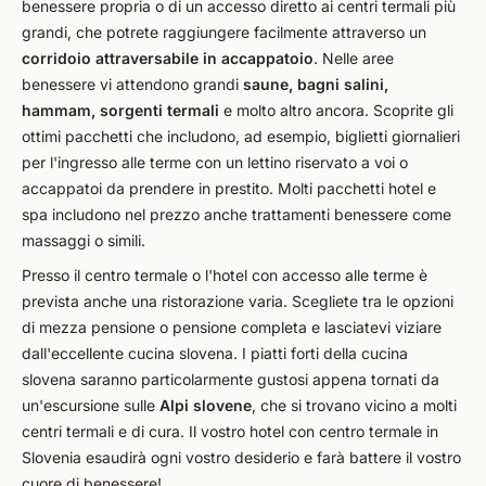
benessere propria o di un accesso diretto ai centri termali più
grandi, che potrete raggiungere facilmente attraverso un
corridoio attraversabile in accappatoio
. Nelle aree
benessere vi attendono grandi
saune, bagni salini,
hammam, sorgenti termali
e molto altro ancora. Scoprite gli
ottimi pacchetti che includono, ad esempio, biglietti giornalieri
per l'ingresso alle terme con un lettino riservato a voi o
accappatoi da prendere in prestito. Molti pacchetti hotel e
spa includono nel prezzo anche trattamenti benessere come
massaggi o simili.
Presso il centro termale o l'hotel con accesso alle terme è
prevista anche una ristorazione varia. Scegliete tra le opzioni
di mezza pensione o pensione completa e lasciatevi viziare
dall'eccellente cucina slovena. I piatti forti della cucina
slovena saranno particolarmente gustosi appena tornati da
un'escursione sulle
Alpi slovene
, che si trovano vicino a molti
centri termali e di cura. Il vostro hotel con centro termale in
Slovenia esaudirà ogni vostro desiderio e farà battere il vostro
cuore di benessere!