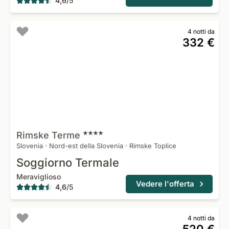
4,6
/
5
4 notti da
332 €
Rimske
Terme
Slovenia
·
Nord-est della Slovenia
·
Rimske Toplice
Soggiorno Termale
Meraviglioso
Vedere l'offerta
4,6
/
5
4 notti da