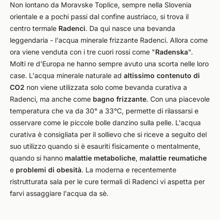
Non lontano da Moravske Toplice, sempre nella Slovenia
orientale e a pochi passi dal confine austriaco, si trova il
centro termale
Radenci
. Da qui nasce una bevanda
leggendaria - l'acqua minerale frizzante Radenci. Allora come
ora viene venduta con i tre cuori rossi come "
Radenska
".
Molti re d'Europa ne hanno sempre avuto una scorta nelle loro
case. L'acqua minerale naturale ad
altissimo contenuto di
CO2
non viene utilizzata solo come bevanda curativa a
Radenci, ma anche come
bagno frizzante
. Con una piacevole
temperatura che va da 30° a 33°C, permette di rilassarsi e
osservare come le piccole bolle danzino sulla pelle. L'acqua
curativa è consigliata per il sollievo che si riceve a seguito del
suo utilizzo quando si è esauriti fisicamente o mentalmente,
quando si hanno
malattie metaboliche
,
malattie reumatiche
e
problemi di
obesità
. La moderna e recentemente
ristrutturata sala per le cure termali di Radenci vi aspetta per
farvi assaggiare l'acqua da sè.