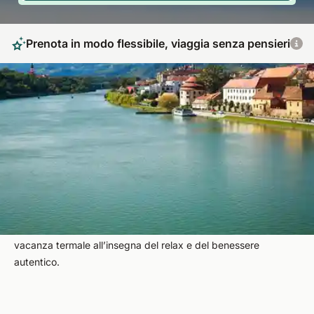
Prenota in modo flessibile, viaggia senza pensieri
Il meglio delle terme slovene per chi cerca una
rigenerazione profonda
Benvenuti in Slovenia, dove la natura cambia volto da un
giorno all’altro: dalle Alpi al mare, passando per dolci colline e
sorgenti termali. Qui vi attendono centri benessere e spa di
alto livello, che sfruttano le risorse naturali del territorio.
Immergetevi nelle acque curative slovene e godetevi una
vacanza termale all’insegna del relax e del benessere
autentico.