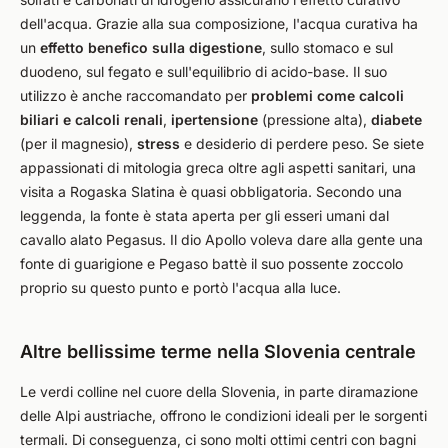
dell'acqua. Grazie alla sua composizione, l'acqua curativa ha
un
effetto benefico sulla digestione
, sullo stomaco e sul
duodeno, sul fegato e sull'equilibrio di acido-base. Il suo
utilizzo è anche raccomandato per
problemi come calcoli
biliari e calcoli renali
,
ipertensione
(pressione alta),
diabete
(per il magnesio),
stress
e desiderio di perdere peso. Se siete
appassionati di mitologia greca oltre agli aspetti sanitari, una
visita a Rogaska Slatina è quasi obbligatoria. Secondo una
leggenda, la fonte è stata aperta per gli esseri umani dal
cavallo alato Pegasus. Il dio Apollo voleva dare alla gente una
fonte di guarigione e Pegaso battè il suo possente zoccolo
proprio su questo punto e portò l'acqua alla luce.
Altre bellissime terme nella Slovenia centrale
Le verdi colline nel cuore della Slovenia, in parte diramazione
delle Alpi austriache, offrono le condizioni ideali per le sorgenti
termali. Di conseguenza, ci sono molti ottimi centri con bagni