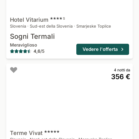
Hotel
Vitarium
S
Slovenia
·
Sud-est della Slovenia
·
Smarjeske Toplice
Sogni Termali
Meraviglioso
Vedere l'offerta
4,6
/
5
4 notti da
356 €
Terme
Vivat