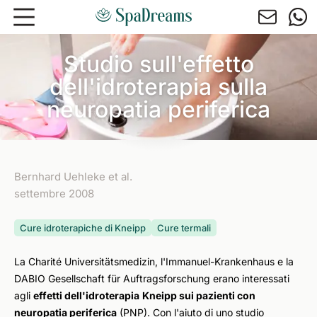
Andare al contenuto principale
Studio sull'effetto
dell'idroterapia sulla
neuropatia periferica
Bernhard Uehleke et al.
settembre 2008
Cure idroterapiche di Kneipp
Cure termali
La Charité Universitätsmedizin, l'Immanuel-Krankenhaus e la
DABIO Gesellschaft für Auftragsforschung erano interessati
agli
effetti dell'idroterapia
Kneipp sui pazienti con
neuropatia periferica
(PNP). Con l'aiuto di uno studio