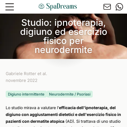
Andare al contenuto principale
Studio: ipnoterapia,
digiuno ed esercizio
fisico per
neurodermite
Gabriele Rotter et al.
novembre 2022
Digiuno intermittente
Neurodermite / Psoriasi
Lo studio mirava a valutare l'
efficacia dell'ipnoterapia, del
digiuno con aggiustamenti dietetici e dell'esercizio fisico in
pazienti con dermatite atopica
(AD). Si trattava di uno studio