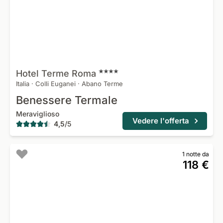
Hotel Terme
Roma
Italia
·
Colli Euganei
·
Abano Terme
Benessere Termale
Meraviglioso
Vedere l'offerta
4,5
/
5
1 notte da
118 €