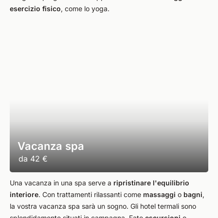
esercizio fisico
, come lo yoga.
Vacanza spa
da
42 €
Una vacanza in una spa serve a
ripristinare l'equilibrio
interiore
. Con trattamenti rilassanti come
massaggi
o
bagni
,
la vostra vacanza spa sarà un sogno. Gli hotel termali sono
splendidamente situati in campagna. Fate
escursioni
o