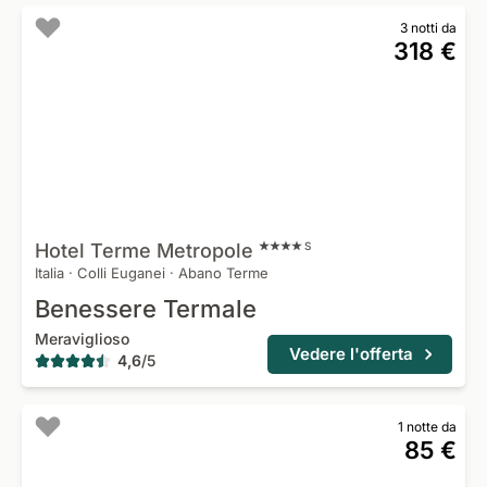
3 notti da
318 €
Hotel Terme
Metropole
S
Italia
·
Colli Euganei
·
Abano Terme
Benessere Termale
Meraviglioso
Vedere l'offerta
4,6
/
5
1 notte da
85 €