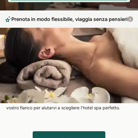
Prenota in modo flessibile, viaggia senza pensieri
Raccogliete nuove energie con i trattamenti
spa
Spa significa prendersi una pausa dalla vita quotidiana con
momenti di benessere. Il corpo, l'anima e lo spirito vengono
rimessi in armonia. Giornate di relax vi aspettano in oltre 50
Paesi dove potrete trascorrere una vacanza da sogno. I nostri
esperti di viaggio, competenti e cordiali, sono sempre al
vostro fianco per aiutarvi a scegliere l'hotel spa perfetto.