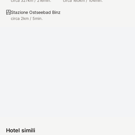
circa 327km / 216min.
circa 160km / 104min.
Stazione Ostseebad Binz
circa 2km / 5min.
Hotel simili