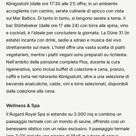
Königsstuhl (dalle ore 17:30 alle 21) offre, in un ambiente
accogliente con camino, serate culinarie di spicco con vista
sul Mar Baltico. Di tanto in tanto, si tengono serate a tema. Il
bar Störtebeker (dalle ore 17 alle 24) con birra alla spina, vino
e cocktail, è l'ideale per concludere la giornata. La Düne 31 (in
estate) incanta con drink, sedie a sdraio e musica dal vivo
direttamente sul mare. L'hotel offre una vasta scelta di piatti
vegetariani, mentre i piatti vegani sono preparati su richiesta.
Nell'ambito della pensione completa Plus, durante la cura
rigenerativa, sono inclusi buffet di colazione e cena, pranzo,
caffè e torta nel ristorante Königsstuhl, oltre a una selezione di
bevande analcoliche, calde, vini e birre selezionati, disponibili
dalla colazione alla cena.
Wellness & Spa
Il Rugard Royal Spa si estende su 3.000 mq e combina un
paesaggio termale con un mondo di saune, offrendo così un
benessere olistico con un relax esclusivo. Il paesaggio termale
(ore 7-21) include una piscina di 18x6 m a base di acqua