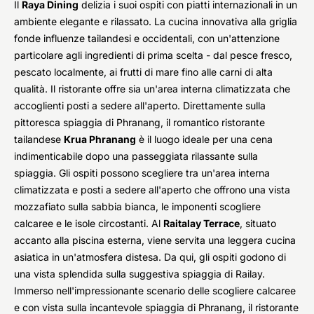
Il
Raya Dining
delizia i suoi ospiti con piatti internazionali in un
ambiente elegante e rilassato. La cucina innovativa alla griglia
fonde influenze tailandesi e occidentali, con un'attenzione
particolare agli ingredienti di prima scelta - dal pesce fresco,
pescato localmente, ai frutti di mare fino alle carni di alta
qualità. Il ristorante offre sia un'area interna climatizzata che
accoglienti posti a sedere all'aperto. Direttamente sulla
pittoresca spiaggia di Phranang, il romantico ristorante
tailandese
Krua Phranang
è il luogo ideale per una cena
indimenticabile dopo una passeggiata rilassante sulla
spiaggia. Gli ospiti possono scegliere tra un'area interna
climatizzata e posti a sedere all'aperto che offrono una vista
mozzafiato sulla sabbia bianca, le imponenti scogliere
calcaree e le isole circostanti. Al
Raitalay Terrace
, situato
accanto alla piscina esterna, viene servita una leggera cucina
asiatica in un'atmosfera distesa. Da qui, gli ospiti godono di
una vista splendida sulla suggestiva spiaggia di Railay.
Immerso nell'impressionante scenario delle scogliere calcaree
e con vista sulla incantevole spiaggia di Phranang, il ristorante