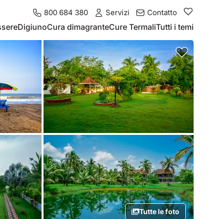
800 684 380
Servizi
Contatto
ssere
Digiuno
Cura dimagrante
Cure Termali
Tutti i temi
Tutte le foto