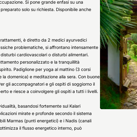
occupazione. Si pone grande enfasi su una
preparato solo su richiesta. Disponibile anche
rattamenti, è diretto da 2 medici ayurvedici
classiche problematiche, si affrontano intensamente
turbi cardiovascolari o disturbi alimentari.
rattamento personalizzato e la tranquillità
pirito. Padiglione per yoga al mattino (3 corsi
anne la domenica) e meditazione alla sera. Con buone
er gli accompagnatori e gli ospiti di soggiorno il
o e riesce a coinvolgere gli ospiti a tutti i livelli.
dualità, basandosi fortemente sul Kalari
pplicazioni mirate e profonde secondo il sistema
ili Marmas (punti energetici) e i Nadis (canali
timizza il flusso energetico interno, può