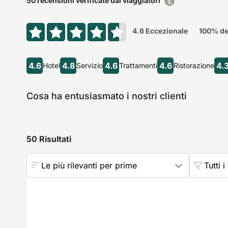
50 recensioni verificate dai viaggiatori
4.6
Eccezionale
100
% de
4.6
4.8
4.6
4.6
4.
Hotel
Servizio
Trattamenti
Ristorazione
Cosa ha entusiasmato i nostri clienti
50
Risultati
Le più rilevanti per prime
Tutti i