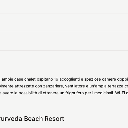
a e 2 ampie case chalet ospitano 16 accoglienti e spaziose camere d
lmente attrezzate con zanzariere, ventilatore e un'ampia terrazza co
vere la possibilità di ottenere un frigorifero per i medicinali. Wi-Fi d
Ayurveda Beach Resort