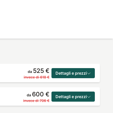
525 €
da
Dettagli e prezzi
invece di
618 €
600 €
da
Dettagli e prezzi
invece di
706 €