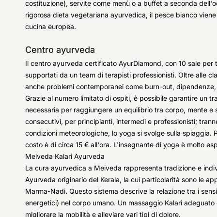
costituzione), servite come menù o a buffet a seconda dell'
rigorosa dieta vegetariana ayurvedica, il pesce bianco viene 
cucina europea.
Centro ayurveda
Il centro ayurveda certificato AyurDiamond, con 10 sale per t
supportati da un team di terapisti professionisti. Oltre alle 
anche problemi contemporanei come burn-out, dipendenze, dis
Grazie al numero limitato di ospiti, è possibile garantire un t
necessaria per raggiungere un equilibrio tra corpo, mente e s
consecutivi, per principianti, intermedi e professionisti; tr
condizioni meteorologiche, lo yoga si svolge sulla spiaggia. P
costo è di circa 15 € all'ora. L'insegnante di yoga è molto espert
Meiveda Kalari Ayurveda
La cura ayurvedica a Meiveda rappresenta tradizione e indivi
Ayurveda originario del Kerala, la cui particolarità sono le a
Marma-Nadi. Questo sistema descrive la relazione tra i sensib
energetici) nel corpo umano. Un massaggio Kalari adeguato ot
migliorare la mobilità e alleviare vari tipi di dolore.