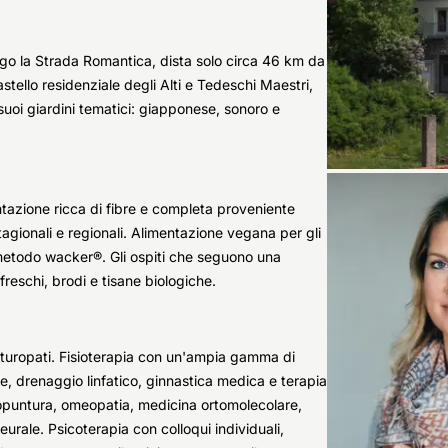
ngo la Strada Romantica, dista solo circa 46 km da
astello residenziale degli Alti e Tedeschi Maestri,
uoi giardini tematici: giapponese, sonoro e
entazione ricca di fibre e completa proveniente
tagionali e regionali. Alimentazione vegana per gli
 metodo wacker®. Gli ospiti che seguono una
reschi, brodi e tisane biologiche.
 naturopati. Fisioterapia con un'ampia gamma di
e, drenaggio linfatico, ginnastica medica e terapia
agopuntura, omeopatia, medicina ortomolecolare,
urale. Psicoterapia con colloqui individuali,