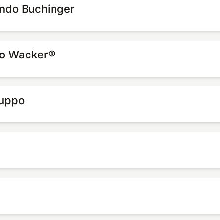
ndo Buchinger
do Wacker®
ruppo