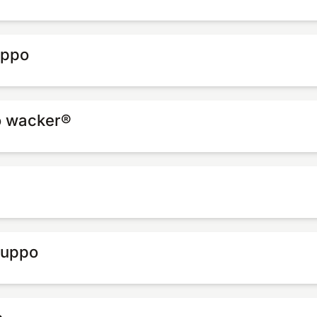
uppo
o wacker®
ruppo