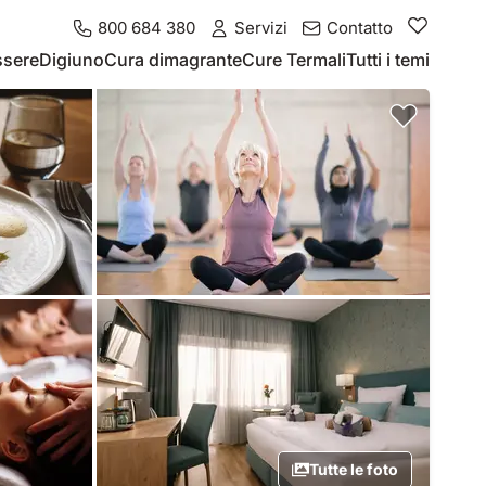
800 684 380
Servizi
Contatto
ssere
Digiuno
Cura dimagrante
Cure Termali
Tutti i temi
Tutte le foto