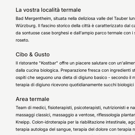
La vostra località termale
Bad Mergentheim, situata nella deliziosa valle del Tauber lu
Würzburg. Il fascino storico della città è caratterizzato dal c
da sontuose case borghesi e dall'ampio parco termale con i s
roseto.
Cibo & Gusto
Il ristorante "Kostbar" offre un piacere salutare con un'alim
dalla cucina biologica. Preparazione fresca con ingredienti s
ospiti che seguono una dieta di digiuno basico - secondo il
terapia di digiuno ricevono quotidianamente succhi biologici f
Area termale
Team di medici, fisioterapisti, psicoterapisti, nutrizionisti e
massaggi classici, massaggio a ventose, riflessologia plantar
Kneipp. Colon-idroterapia per la riabilitazione intestinale, 
terapia autologa del sangue, terapia del dolore con terapia ne