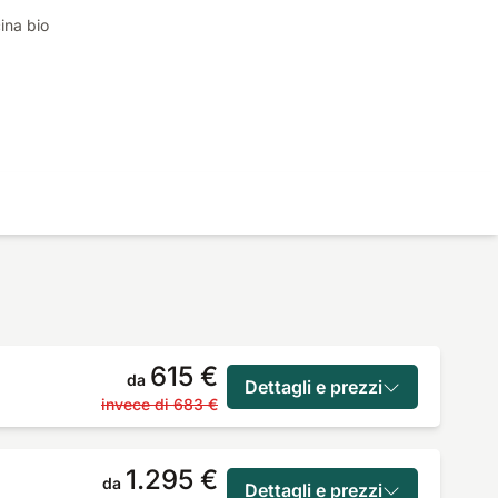
ina bio
615 €
da
Dettagli e prezzi
invece di
683 €
1.295 €
da
Dettagli e prezzi