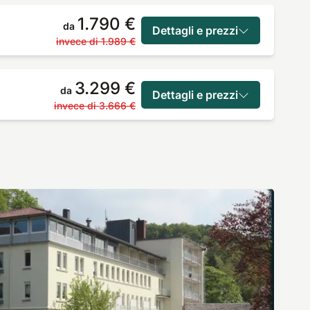
1.790 €
da
Dettagli e prezzi
invece di
1.989 €
3.299 €
da
Dettagli e prezzi
invece di
3.666 €