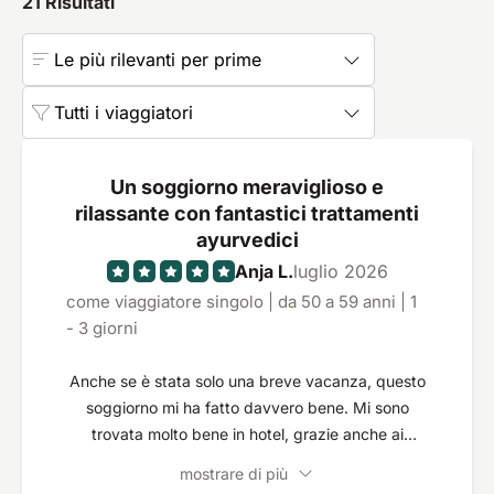
21
Risultati
Le più rilevanti per prime
Tutti i viaggiatori
Un soggiorno meraviglioso e
rilassante con fantastici trattamenti
ayurvedici
Anja L.
luglio 2026
come viaggiatore singolo | da 50 a 59 anni | 1
- 3 giorni
Anche se è stata solo una breve vacanza, questo
soggiorno mi ha fatto davvero bene. Mi sono
trovata molto bene in hotel, grazie anche ai
trattamenti ayurvedici e alla deliziosa cucina
mostrare di più
ayurvedica, e non vedo l'ora di tornarci. Il