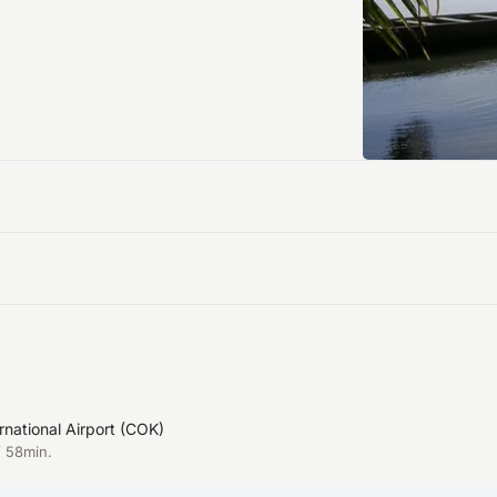
rnational Airport
(
COK
)
/ 58min.