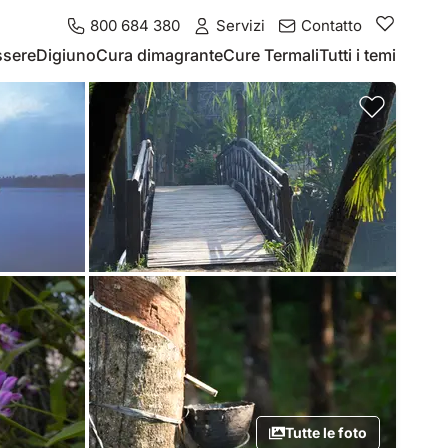
800 684 380
Servizi
Contatto
ssere
Digiuno
Cura dimagrante
Cure Termali
Tutti i temi
Tutte le foto