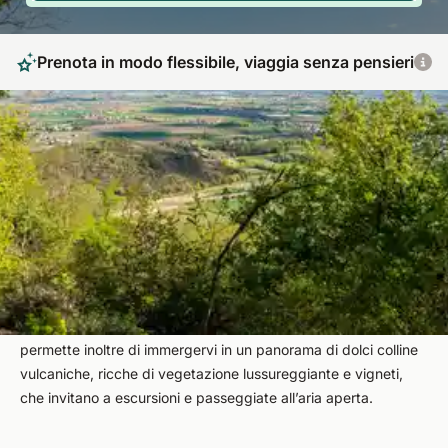
Prenota in modo flessibile, viaggia senza pensieri
Trattamenti curativi e una natura meravigliosa
I Colli Euganei rappresentano una delle destinazioni termali più
prestigiose e ricercate d'Italia, immersa in un contesto
naturalistico di rara bellezza. Questa zona del Veneto è
famosa per le sue acque termali arricchite di sali minerali che
sgorgano dal sottosuolo e offrono benefici unici per la salute e
il benessere. Una vacanza in una spa sui Colli Euganei vi
permette inoltre di immergervi in un panorama di dolci colline
vulcaniche, ricche di vegetazione lussureggiante e vigneti,
che invitano a escursioni e passeggiate all’aria aperta.