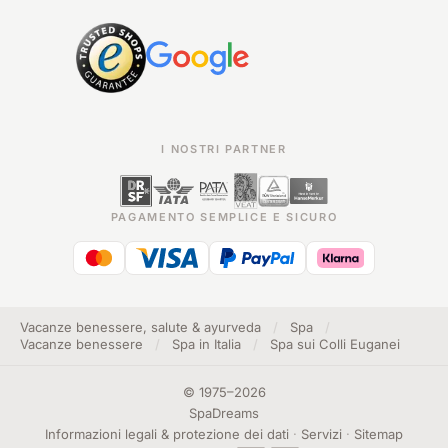
I NOSTRI PARTNER
PAGAMENTO SEMPLICE E SICURO
Vacanze benessere, salute & ayurveda
/
Spa
/
Vacanze benessere
/
Spa in Italia
/
Spa sui Colli Euganei
©
1975
–
2026
SpaDreams
Informazioni legali & protezione dei dati
·
Servizi
·
Sitemap