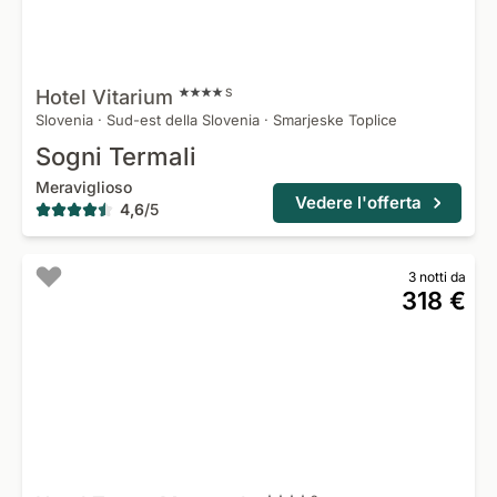
Hotel
Vitarium
S
Slovenia
·
Sud-est della Slovenia
·
Smarjeske Toplice
Sogni Termali
Meraviglioso
Vedere l'offerta
4,6
/
5
3 notti da
318 €