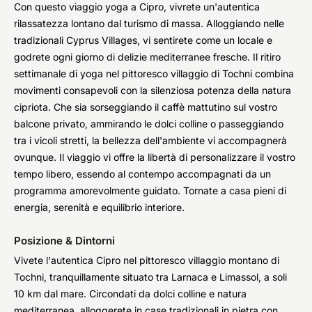
Con questo viaggio yoga a Cipro, vivrete un'autentica
rilassatezza lontano dal turismo di massa. Alloggiando nelle
tradizionali Cyprus Villages, vi sentirete come un locale e
godrete ogni giorno di delizie mediterranee fresche. Il ritiro
settimanale di yoga nel pittoresco villaggio di Tochni combina
movimenti consapevoli con la silenziosa potenza della natura
cipriota. Che sia sorseggiando il caffè mattutino sul vostro
balcone privato, ammirando le dolci colline o passeggiando
tra i vicoli stretti, la bellezza dell'ambiente vi accompagnerà
ovunque. Il viaggio vi offre la libertà di personalizzare il vostro
tempo libero, essendo al contempo accompagnati da un
programma amorevolmente guidato. Tornate a casa pieni di
energia, serenità e equilibrio interiore.
Posizione & Dintorni
Vivete l'autentica Cipro nel pittoresco villaggio montano di
Tochni, tranquillamente situato tra Larnaca e Limassol, a soli
10 km dal mare. Circondati da dolci colline e natura
mediterranea, alloggerete in case tradizionali in pietra con