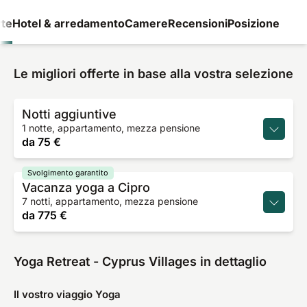
rte
Hotel & arredamento
Camere
Recensioni
Posizione
Le migliori offerte in base alla vostra selezione
Notti aggiuntive
1 notte, appartamento, mezza pensione
da
75 €
Svolgimento garantito
Vacanza yoga a Cipro
7 notti, appartamento, mezza pensione
da
775 €
Yoga Retreat - Cyprus Villages in dettaglio
Il vostro viaggio Yoga