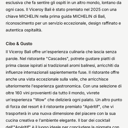
esclusiva che fa sentire gli ospiti in un altro mondo, lontano da
ogni caos. Il Viceroy Bali è stato premiato nel 2025 con una
chiave MICHELIN nella prima guida MICHELIN di Bali,
riconoscimento per un servizio eccezionale, design raffinato e
autentica ospitalità.
Cibo & Gusto
Il Viceroy Bali offre un'esperienza culinaria che lascia senza
parole. Nel ristorante "Cascades", potrete gustare piatti di
prima classe ispirati ai tradizionali aromi balinesi, arricchiti da
influenze internazionali sapientemente fuse. Il ristorante offre
anche una vista eccezionale sulla valle, che arricchisce
ulteriormente l'esperienza gastronomica. Con una selezione di
oltre 160 vini provenienti da tutto il mondo, vivrete
un'esperienza "Wow" che delizierà ogni palato. Un altro punto
di forza del resort è il ristorante premiato "Apéritif", che vi
trasporterà in una nuova dimensione del piacere con la sua
cucina creativa e l'ambiente elegante. Il bar dei cocktail
dell'"Apéritif" è il luogo ideale per concludere la giornata con