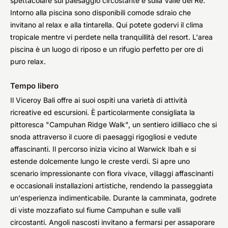
spettacolare sul paesaggio circostante e sulla Valle dei Re.
Intorno alla piscina sono disponibili comode sdraio che
invitano al relax e alla tintarella. Qui potete godervi il clima
tropicale mentre vi perdete nella tranquillità del resort. L'area
piscina è un luogo di riposo e un rifugio perfetto per ore di
puro relax.
Tempo libero
Il Viceroy Bali offre ai suoi ospiti una varietà di attività
ricreative ed escursioni. È particolarmente consigliata la
pittoresca "Campuhan Ridge Walk", un sentiero idilliaco che si
snoda attraverso il cuore di paesaggi rigogliosi e vedute
affascinanti. Il percorso inizia vicino al Warwick Ibah e si
estende dolcemente lungo le creste verdi. Si apre uno
scenario impressionante con flora vivace, villaggi affascinanti
e occasionali installazioni artistiche, rendendo la passeggiata
un'esperienza indimenticabile. Durante la camminata, godrete
di viste mozzafiato sul fiume Campuhan e sulle valli
circostanti. Angoli nascosti invitano a fermarsi per assaporare