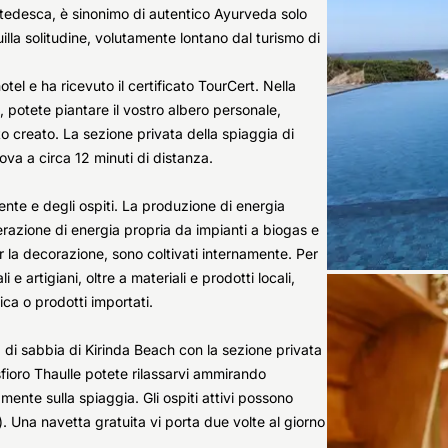
ua tedesca, è sinonimo di autentico Ayurveda solo
lla solitudine, volutamente lontano dal turismo di
hotel e ha ricevuto il certificato TourCert. Nella
a, potete piantare il vostro albero personale,
o creato. La sezione privata della spiaggia di
ova a circa 12 minuti di distanza.
ente e degli ospiti. La produzione di energia
erazione di energia propria da impianti a biogas e
per la decorazione, sono coltivati internamente. Per
e artigiani, oltre a materiali e prodotti locali,
ica o prodotti importati.
ia di sabbia di Kirinda Beach con la sezione privata
fioro Thaulle potete rilassarvi ammirando
mente sulla spiaggia. Gli ospiti attivi possono
. Una navetta gratuita vi porta due volte al giorno