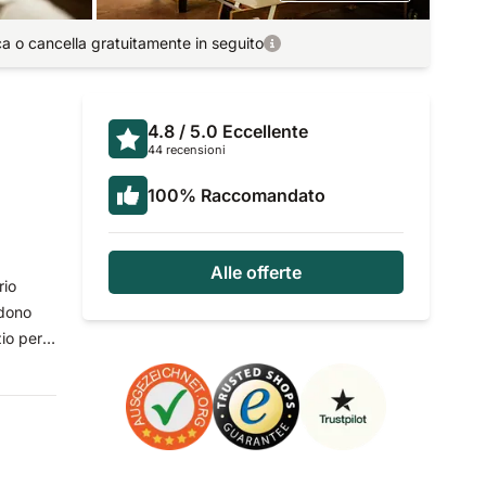
ca o cancella gratuitamente in seguito
4.8
/ 5.0
Eccellente
44 recensioni
100
%
Raccomandato
Alle offerte
rio
ndono
io per