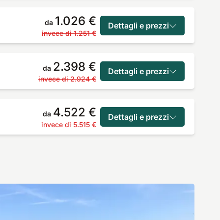
1.026 €
da
Dettagli e prezzi
invece di
1.251 €
2.398 €
da
Dettagli e prezzi
invece di
2.924 €
4.522 €
da
Dettagli e prezzi
invece di
5.515 €