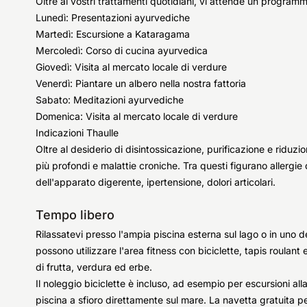
Oltre ai vostri trattamenti quotidiani, vi attende un programm
Lunedì: Presentazioni ayurvediche
Martedì: Escursione a Kataragama
Mercoledì: Corso di cucina ayurvedica
Giovedì: Visita al mercato locale di verdure
Venerdì: Piantare un albero nella nostra fattoria
Sabato: Meditazioni ayurvediche
Domenica: Visita al mercato locale di verdure
Indicazioni Thaulle
Oltre al desiderio di disintossicazione, purificazione e riduzi
più profondi e malattie croniche. Tra questi figurano allergie d
dell'apparato digerente, ipertensione, dolori articolari.
Tempo libero
Rilassatevi presso l'ampia piscina esterna sul lago o in uno dei 
possono utilizzare l'area fitness con biciclette, tapis roulant 
di frutta, verdura ed erbe.
Il noleggio biciclette è incluso, ad esempio per escursioni all
piscina a sfioro direttamente sul mare. La navetta gratuita p