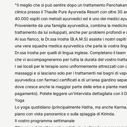
"Il meglio che si può sentire dopo un trattamento Panchakarma 
clinica presso il Thaulle Pure Ayurveda Resort con oltre 30 a
40.000 ospiti con metodi ayurvedici ed è uno dei medici ayur
Proveniente da una famiglia ayurvedica, combina la medicina
trattamento da lui sviluppati, anche per problemi profondi e 
Al suo fianco, la Dr.ssa Irosha (B.A.M.S) assiste i nostri ospit
una vera squadra medica ayurvedica che parla la vostra lingua:
Dr.ssa Irosha per quelli di lingua inglese. Completano il team 
che vi accompagneranno per tutta la durata del vostro trat
I sei locali per le terapie sono uniformemente attrezzati con
massaggi e si lasciano solo per i trattamenti nei bagni di vap
ayurvedica con farmaci certificati e di un'area giardino separ
dove cresce anche la maggior parte delle erbe e piante medici
pagamento). Potete leggere un'intervista dettagliata con il D
Yoga
Lo yoga quotidiano (principalmente Hatha, ma anche Karma, Bh
piano con vista panoramica o sulla spiaggia di Kirinda.
Il vostro programma settimanale