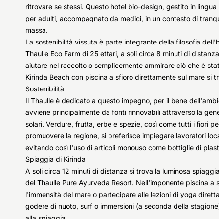
ritrovare se stessi. Questo hotel bio-design, gestito in ling
per adulti, accompagnato da medici, in un contesto di tranqui
massa.
La sostenibilità vissuta è parte integrante della filosofia dell'
Thaulle Eco Farm di 25 ettari, a soli circa 8 minuti di distanz
aiutare nel raccolto o semplicemente ammirare ciò che è stat
Kirinda Beach con piscina a sfioro direttamente sul mare si tr
Sostenibilità
Il Thaulle è dedicato a questo impegno, per il bene dell'ambi
avviene principalmente da fonti rinnovabili attraverso la gen
solari. Verdure, frutta, erbe e spezie, così come tutti i fiori 
promuovere la regione, si preferisce impiegare lavoratori locali 
evitando così l'uso di articoli monouso come bottiglie di plast
Spiaggia di Kirinda
A soli circa 12 minuti di distanza si trova la luminosa spiagg
del Thaulle Pure Ayurveda Resort. Nell'imponente piscina a s
l'immensità del mare o partecipare alle lezioni di yoga diretta
godere di nuoto, surf o immersioni (a seconda della stagione)
alla spiaggia.