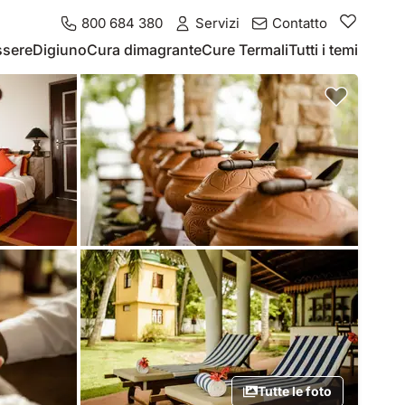
800 684 380
Servizi
Contatto
ssere
Digiuno
Cura dimagrante
Cure Termali
Tutti i temi
Tutte le foto