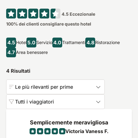
4.5
Eccezionale
100
% dei clienti consigliare questo hotel
4.5
5.0
4.0
4.8
Hotel
Servizio
Trattamenti
Ristorazione
4.7
Area benessere
4
Risultati
Le più rilevanti per prime
Tutti i viaggiatori
Semplicemente meravigliosa
Victoria Vaness F.