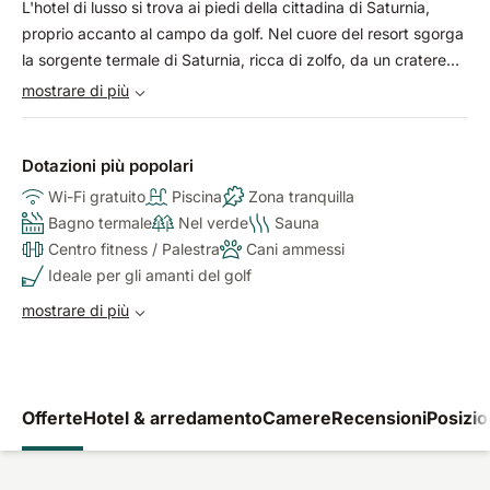
L'hotel di lusso si trova ai piedi della cittadina di Saturnia,
proprio accanto al campo da golf. Nel cuore del resort sgorga
la sorgente termale di Saturnia, ricca di zolfo, da un cratere
naturale. Approfittate del metodo Terme di Saturnia - 5
mostrare di più
ingredienti per la vostra salute e benessere psicofisico a lungo
termine: medicina specialistica, nutrizione, cure termali e spa,
attività fisica e equilibrio energetico attraverso la medicina
Dotazioni più popolari
naturale.
Wi-Fi gratuito
Piscina
Zona tranquilla
Bagno termale
Nel verde
Sauna
Centro fitness / Palestra
Cani ammessi
Ideale per gli amanti del golf
mostrare di più
Offerte
Hotel & arredamento
Camere
Recensioni
Posizi