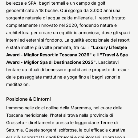
bellezza e SPA, bagni termali e un campo da golf
geocertificato a 18 buche. Qui sgorga da 3.000 anni una
sorgente naturale di acqua calda millenaria. Il resort è stato
completamente rinnovato nel 2020, fondendo natura e
architettura per creare un equilibrio armonioso, dove gli spazi
interni ed esterni si fondono. La qualità eccezionale del resort
è stata inoltre più volte premiata, tra cui il
"Luxury Lifestyle
Award - Miglior Resort in Toscana 2026"
e il
"Travel & Spa
Award - Miglior Spa di Destinazione 2025"
. Lasciatevi
tentare da rituali di benessere quotidiani e proposte di relax -
dalle passeggiate mattutine e yoga fino ai bagni sonori e
meditazioni.
Posizione & Dintorni
Immerso nelle dolci colline della Maremma, nel cuore della
Toscana meridionale, l'hotel si trova nella provincia di
Grosseto - direttamente presso le leggendarie Terme di
Saturnia. Queste sorgenti solforose, la cui efficacia curativa
era già apprezzata dagli Etruschi e dai Romani, sgorgano a