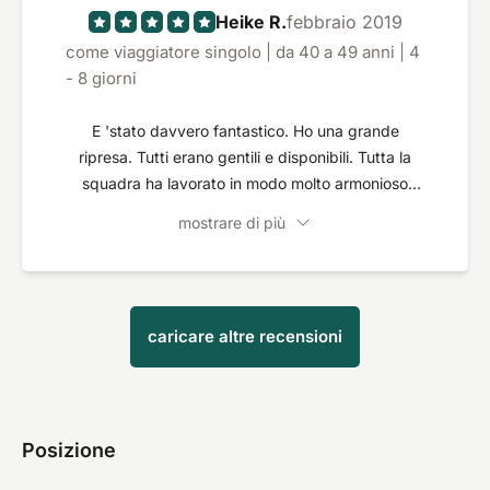
disponibili. Raramente lo abbiamo sperimentato in
Heike R.
febbraio 2019
questo modo. Il massaggio e lo yoga erano
come viaggiatore singolo | da 40 a 49 anni | 4
fantastici. Marta, la nostra insegnante di yoga era
- 8 giorni
al 100% sulle nostre richieste, il cibo e il servizio
erano individuali e semplicemente fantastici.
E 'stato davvero fantastico. Ho una grande
Abbiamo già visto molto, per le Shunyata Villas
ripresa. Tutti erano gentili e disponibili. Tutta la
possiamo dare le 5 stelle in piena convinzione.
squadra ha lavorato in modo molto armonioso
insieme. Da quando sono stato a Bali per altre 2
mostrare di più
settimane, ho ricevuto il mio miglior massaggio
questa settimana. Ancora e ancora !!
caricare altre recensioni
Posizione