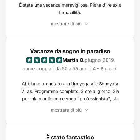
È stata una vacanza meravigliosa. Piena di relax e
tranquillità.
mostrare di più
Vacanze da sogno in paradiso
Martin O.
giugno 2019
come coppia | da 50 a 59 anni | 4 - 8 giorni
Abbiamo prenotato un ritiro yoga alle Shunyata
Villas. Programma completo, 3 ore al giorno. Sia
per mia moglie come yoga "professionista", sia
per me come un principiante assoluto di yoga, un
mostrare di più
completo successo. Riposo migliore, ottimo yoga,
ottimo hotel. Le camere sono stupende, molto
spaziose con vista sull'Oceano Indiano. La
direzione e il personale sono sempre gentili e
È stato fantastico