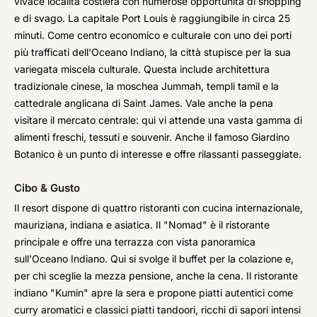
vivace località costiera con numerose opportunità di shopping
e di svago. La capitale Port Louis è raggiungibile in circa 25
minuti. Come centro economico e culturale con uno dei porti
più trafficati dell'Oceano Indiano, la città stupisce per la sua
variegata miscela culturale. Questa include architettura
tradizionale cinese, la moschea Jummah, templi tamil e la
cattedrale anglicana di Saint James. Vale anche la pena
visitare il mercato centrale: qui vi attende una vasta gamma di
alimenti freschi, tessuti e souvenir. Anche il famoso Giardino
Botanico è un punto di interesse e offre rilassanti passeggiate.
Cibo & Gusto
Il resort dispone di quattro ristoranti con cucina internazionale,
mauriziana, indiana e asiatica. Il "Nomad" è il ristorante
principale e offre una terrazza con vista panoramica
sull'Oceano Indiano. Qui si svolge il buffet per la colazione e,
per chi sceglie la mezza pensione, anche la cena. Il ristorante
indiano "Kumin" apre la sera e propone piatti autentici come
curry aromatici e classici piatti tandoori, ricchi di sapori intensi