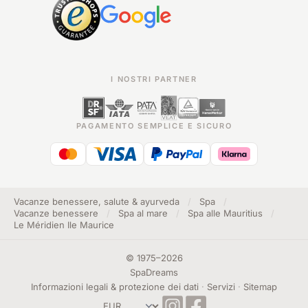
I NOSTRI PARTNER
PAGAMENTO SEMPLICE E SICURO
Vacanze benessere, salute & ayurveda
/
Spa
/
Vacanze benessere
/
Spa al mare
/
Spa alle Mauritius
/
Le Méridien Ile Maurice
©
1975
–
2026
SpaDreams
Informazioni legali & protezione dei dati
·
Servizi
·
Sitemap