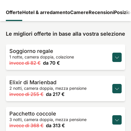
Offerte
Hotel & arredamento
Camere
Recensioni
Posizi
Le migliori offerte in base alla vostra selezione
Soggiorno regale
1 notte, camera doppia, colazione
invece di
82 €
da
70 €
Elixir di Marienbad
2 notti, camera doppia, mezza pensione
invece di
255 €
da
217 €
Pacchetto coccole
3 notti, camera doppia, mezza pensione
invece di
368 €
da
313 €