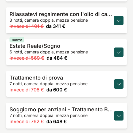
Rilassatevi regalmente con l'olio di canapa
3 notti, camera doppia, mezza pensione
invece di
401 €
da
341 €
nuovo
Estate Reale/Sogno
6 notti, camera doppia, mezza pensione
invece di
569 €
da
484 €
Trattamento di prova
7 notti, camera doppia, mezza pensione
invece di
706 €
da
600 €
Soggiorno per anziani - Trattamento BestAger
7 notti, camera doppia, mezza pensione
invece di
762 €
da
648 €