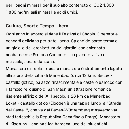
per i bagni minerali per il suo alto contenuto di CO2 1.300-
1.800 mg/m, sali minerali e acidi umici.
Cultura, Sport e Tempo Libero
Ogni anno in agosto si tiene il Festival di Chopin. Operette e
concerti deliziano per tutto l'anno. Splendido parco termale,
un gioiello dell'architettura dei giardini con colonnato
neobarocco e Fontana Cantante - un piacere visivo e
musicale, serate danzanti.
Monastero di Tepla - questo monastero è strettamente legato
alla storia della città di Marienbad (circa 12 km). Becov -
castello gotico, palazzo rinascimentale e castello barocco con
il famoso reliquiario di San Maur, un'attrazione romanica
risalente all'inizio del XIII secolo, a 26 km da Marienbad.
Loket - castello gotico (Elbogen è una tappa lungo la "Strada
dei Castelli", che va dal Baden-Württemberg attraverso vari
stati tedeschi e la Repubblica Ceca fino a Praga). Monastero
di Kladruby - con basilica barocca, uno dei più antichi