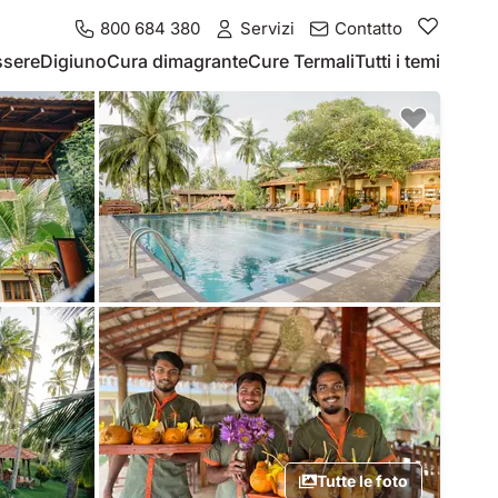
800 684 380
Servizi
Contatto
ssere
Digiuno
Cura dimagrante
Cure Termali
Tutti i temi
Tutte le foto