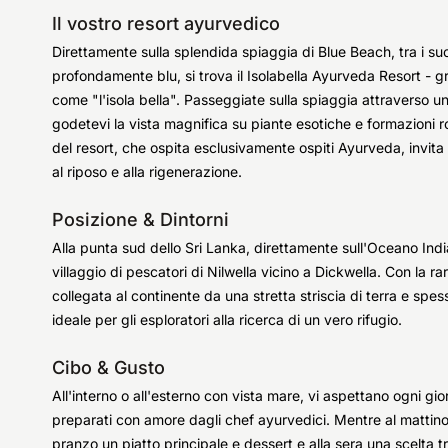
Il vostro resort ayurvedico
Direttamente sulla splendida spiaggia di Blue Beach, tra i suo
profondamente blu, si trova il Isolabella Ayurveda Resort - graz
come "l'isola bella". Passeggiate sulla spiaggia attraverso un
godetevi la vista magnifica su piante esotiche e formazioni ro
del resort, che ospita esclusivamente ospiti Ayurveda, invit
al riposo e alla rigenerazione.
Posizione & Dintorni
Alla punta sud dello Sri Lanka, direttamente sull'Oceano India
villaggio di pescatori di Nilwella vicino a Dickwella. Con la rar
collegata al continente da una stretta striscia di terra e spes
ideale per gli esploratori alla ricerca di un vero rifugio.
Cibo & Gusto
All'interno o all'esterno con vista mare, vi aspettano ogni gio
preparati con amore dagli chef ayurvedici. Mentre al mattino 
pranzo un piatto principale e dessert e alla sera una scelta t