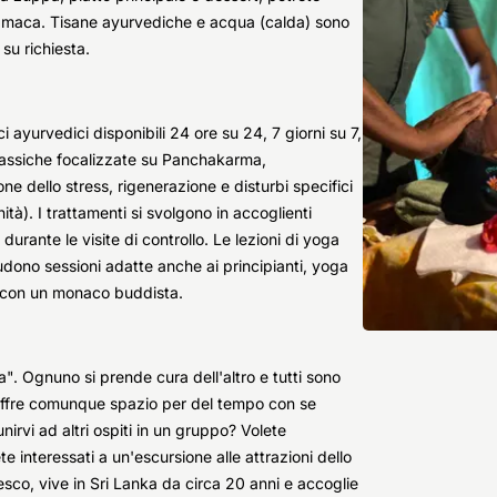
'amaca. Tisane ayurvediche e acqua (calda) sono
 su richiesta.
 ayurvedici disponibili 24 ore su 24, 7 giorni su 7,
lassiche focalizzate su Panchakarma,
e dello stress, rigenerazione e disturbi specifici
ità). I trattamenti si svolgono in accoglienti
urante le visite di controllo. Le lezioni di yoga
udono sessioni adatte anche ai principianti, yoga
i con un monaco buddista.
la". Ognuno si prende cura dell'altro e tutti sono
e offre comunque spazio per del tempo con se
nirvi ad altri ospiti in un gruppo? Volete
ete interessati a un'escursione alle attrazioni dello
desco, vive in Sri Lanka da circa 20 anni e accoglie