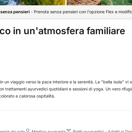
 senza pensieri
-
Prenota senza pensieri con l'opzione Flex e modifi
co in un'atmosfera familiare
un viaggio verso la pace interiore e la serenità. La "bella isola" vi of
on trattamenti ayurvedici quotidiani e sessioni di yoga. Un vero rifugi
olorato e calorosa ospitalità.
iaggia da solo
Medico ayurveda
Piatti ayurvedici - Adatti ai Do