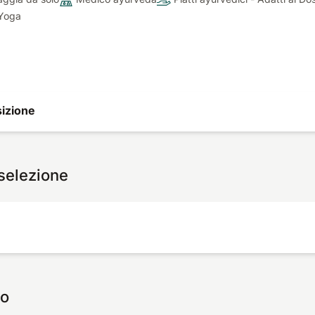
Yoga
izione
 selezione
io