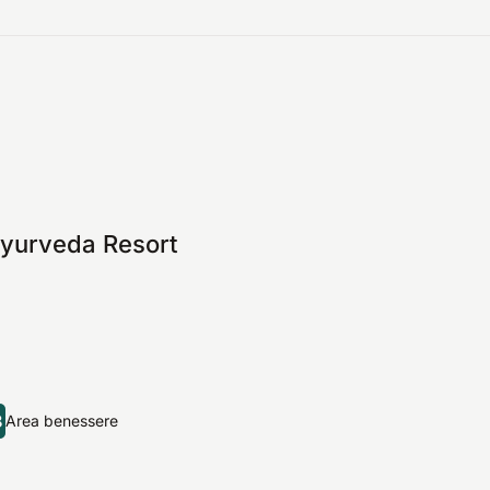
 Ayurveda Resort
8
Area benessere