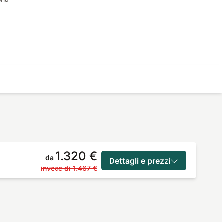
1.320 €
da
Dettagli e prezzi
invece di
1.467 €