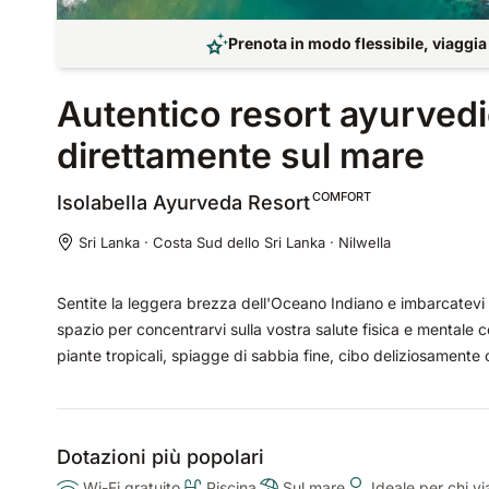
Prenota in modo flessibile, viaggia
Autentico resort ayurvedi
direttamente sul mare
COMFORT
Isolabella Ayurveda
Resort
Sri Lanka · Costa Sud dello Sri Lanka · Nilwella
Sentite la leggera brezza dell'Oceano Indiano e imbarcatevi in 
spazio per concentrarvi sulla vostra salute fisica e mentale c
piante tropicali, spiagge di sabbia fine, cibo deliziosamente c
Dotazioni più popolari
Wi-Fi gratuito
Piscina
Sul mare
Ideale per chi v