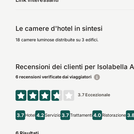
Le camere d'hotel in sintesi
18 camere luminose distribuite su 3 edifici.
Recensioni dei clienti per Isolabella
6 recensioni verificate dai viaggiatori
3.7
Eccezionale
3.7
4.2
3.7
4.0
3.
Hotel
Servizio
Trattamenti
Ristorazione
6
Risultati