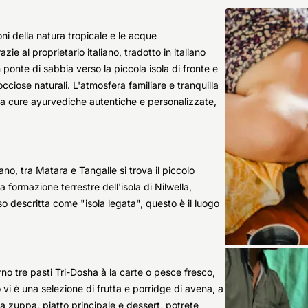
ni della natura tropicale e le acque
ie al proprietario italiano, tradotto in italiano
 ponte di sabbia verso la piccola isola di fronte e
cciose naturali. L'atmosfera familiare e tranquilla
a a cure ayurvediche autentiche e personalizzate,
no, tra Matara e Tangalle si trova il piccolo
a formazione terrestre dell'isola di Nilwella,
so descritta come "isola legata", questo è il luogo
rno tre pasti Tri-Dosha à la carte o pesce fresco,
vi è una selezione di frutta e porridge di avena, a
ra zuppa, piatto principale e dessert, potrete