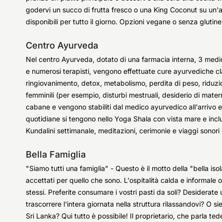
godervi un succo di frutta fresco o una King Coconut su un
disponibili per tutto il giorno. Opzioni vegane o senza glutine
Centro Ayurveda
Nel centro Ayurveda, dotato di una farmacia interna, 3 medici
e numerosi terapisti, vengono effettuate cure ayurvediche c
ringiovanimento, detox, metabolismo, perdita di peso, riduzion
femminili (per esempio, disturbi mestruali, desiderio di matern
cabane e vengono stabiliti dal medico ayurvedico all'arrivo e d
quotidiane si tengono nello Yoga Shala con vista mare e incl
Kundalini settimanale, meditazioni, cerimonie e viaggi sonor
Bella Famiglia
"Siamo tutti una famiglia" - Questo è il motto della "bella iso
accettati per quello che sono. L'ospitalità calda e informal
stessi. Preferite consumare i vostri pasti da soli? Desiderate u
trascorrere l'intera giornata nella struttura rilassandovi? O si
Sri Lanka? Qui tutto è possibile! Il proprietario, che parla te