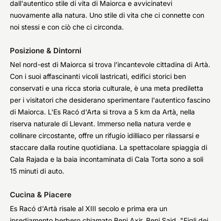
dall'autentico stile di vita di Maiorca e avvicinatevi
nuovamente alla natura. Uno stile di vita che ci connette con
noi stessi e con ciò che ci circonda.
Posizione & Dintorni
Nel nord-est di Maiorca si trova l'incantevole cittadina di Artà.
Con i suoi affascinanti vicoli lastricati, edifici storici ben
conservati e una ricca storia culturale, è una meta prediletta
per i visitatori che desiderano sperimentare l'autentico fascino
di Maiorca. L'Es Racó d'Arta si trova a 5 km da Artà, nella
riserva naturale di Llevant. Immerso nella natura verde e
collinare circostante, offre un rifugio idilliaco per rilassarsi e
staccare dalla routine quotidiana. La spettacolare spiaggia di
Cala Rajada e la baia incontaminata di Cala Torta sono a soli
15 minuti di auto.
Cucina & Piacere
Es Racó d'Artà risale al XIII secolo e prima era un
insediamento berbero chiamato Beni Axir, Beni Said, "Figli dei