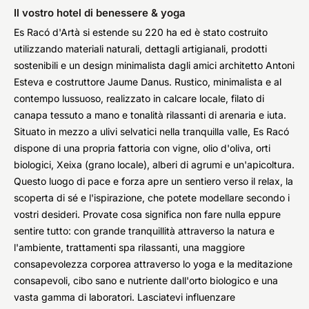
Il vostro hotel di benessere & yoga
Es Racó d'Artà si estende su 220 ha ed è stato costruito
utilizzando materiali naturali, dettagli artigianali, prodotti
sostenibili e un design minimalista dagli amici architetto Antoni
Esteva e costruttore Jaume Danus. Rustico, minimalista e al
contempo lussuoso, realizzato in calcare locale, filato di
canapa tessuto a mano e tonalità rilassanti di arenaria e iuta.
Situato in mezzo a ulivi selvatici nella tranquilla valle, Es Racó
dispone di una propria fattoria con vigne, olio d'oliva, orti
biologici, Xeixa (grano locale), alberi di agrumi e un'apicoltura.
Questo luogo di pace e forza apre un sentiero verso il relax, la
scoperta di sé e l'ispirazione, che potete modellare secondo i
vostri desideri. Provate cosa significa non fare nulla eppure
sentire tutto: con grande tranquillità attraverso la natura e
l'ambiente, trattamenti spa rilassanti, una maggiore
consapevolezza corporea attraverso lo yoga e la meditazione
consapevoli, cibo sano e nutriente dall'orto biologico e una
vasta gamma di laboratori. Lasciatevi influenzare