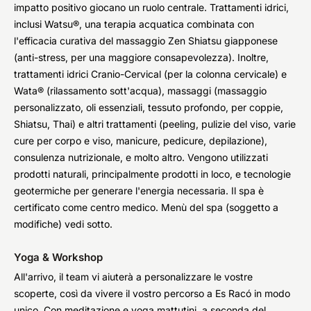
impatto positivo giocano un ruolo centrale. Trattamenti idrici,
inclusi Watsu®, una terapia acquatica combinata con
l'efficacia curativa del massaggio Zen Shiatsu giapponese
(anti-stress, per una maggiore consapevolezza). Inoltre,
trattamenti idrici Cranio-Cervical (per la colonna cervicale) e
Wata® (rilassamento sott'acqua), massaggi (massaggio
personalizzato, oli essenziali, tessuto profondo, per coppie,
Shiatsu, Thai) e altri trattamenti (peeling, pulizie del viso, varie
cure per corpo e viso, manicure, pedicure, depilazione),
consulenza nutrizionale, e molto altro. Vengono utilizzati
prodotti naturali, principalmente prodotti in loco, e tecnologie
geotermiche per generare l'energia necessaria. Il spa è
certificato come centro medico. Menù del spa (soggetto a
modifiche) vedi sotto.
Yoga & Workshop
All'arrivo, il team vi aiuterà a personalizzare le vostre
scoperte, così da vivere il vostro percorso a Es Racó in modo
unico. Con meditazione e yoga mattutini, a seconda del