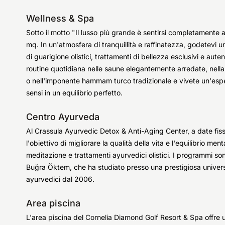
Wellness & Spa
Sotto il motto "Il lusso più grande è sentirsi completamente a 
mq. In un'atmosfera di tranquillità e raffinatezza, godetevi una
di guarigione olistici, trattamenti di bellezza esclusivi e auten
routine quotidiana nelle saune elegantemente arredate, nell
o nell'imponente hammam turco tradizionale e vivete un'esp
sensi in un equilibrio perfetto.
Centro Ayurveda
Al Crassula Ayurvedic Detox & Anti-Aging Center, a date fis
l'obiettivo di migliorare la qualità della vita e l'equilibrio men
meditazione e trattamenti ayurvedici olistici. I programmi son
Buğra Öktem, che ha studiato presso una prestigiosa univer
ayurvedici dal 2006.
Area piscina
L'area piscina del Cornelia Diamond Golf Resort & Spa offre 