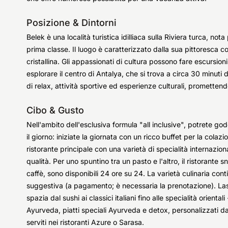
Posizione & Dintorni
Belek è una località turistica idilliaca sulla Riviera turca, no
prima classe. Il luogo è caratterizzato dalla sua pittoresca 
cristallina. Gli appassionati di cultura possono fare escursion
esplorare il centro di Antalya, che si trova a circa 30 minuti
di relax, attività sportive ed esperienze culturali, promette
Cibo & Gusto
Nell'ambito dell'esclusiva formula "all inclusive", potrete go
il giorno: iniziate la giornata con un ricco buffet per la colaz
ristorante principale con una varietà di specialità internazional
qualità. Per uno spuntino tra un pasto e l'altro, il ristorante 
caffè, sono disponibili 24 ore su 24. La varietà culinaria conti
suggestiva (a pagamento; è necessaria la prenotazione). Las
spazia dal sushi ai classici italiani fino alle specialità oriental
Ayurveda, piatti speciali Ayurveda e detox, personalizzati d
serviti nei ristoranti Azure o Sarasa.