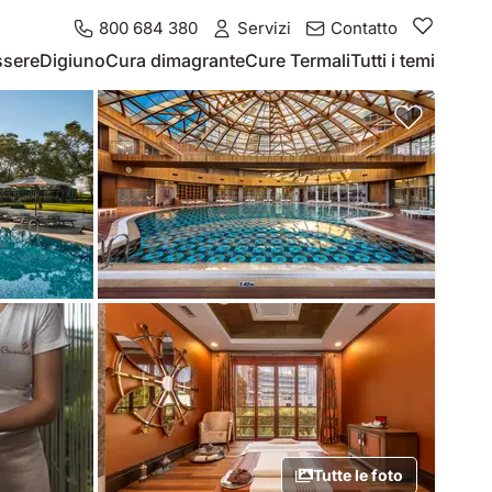
800 684 380
Servizi
Contatto
ssere
Digiuno
Cura dimagrante
Cure Termali
Tutti i temi
Tutte le foto