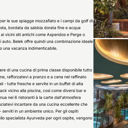
ta per le sue spiagge mozzafiato e i campi da golf di
costa, bordata da sabbia dorata fine e acqua
i ai vicini siti antichi come Aspendos e Perge o
 di auto. Belek offre quindi una combinazione ideale
ndo una vacanza indimenticabile.
dere di una cucina di prima classe disponibile tutto
ione, rafforzatevi a pranzo e a cena nel raffinato
i - tutte fresche e servite in un buffet di alta
snack vicino alla piscina, così come diversi bar e
nua nei 6 ristoranti à la carte dall'atmosfera
ciatevi incantare da una cucina eccellente che
i - serviti in un ambiente unico. Per gli ospiti
allo specialista Ayurveda per ogni ospite, vengono