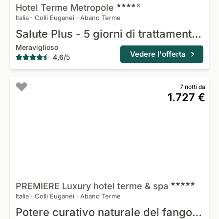
Hotel Terme
Metropole
S
Italia
·
Colli Euganei
·
Abano Terme
Salute Plus - 5 giorni di trattamento con fango
Meraviglioso
Vedere l'offerta
4,6
/
5
7 notti da
1.727 €
PREMIERE Luxury hotel terme &
spa
Italia
·
Colli Euganei
·
Abano Terme
Potere curativo naturale del fango - 6 giorni di trattamento