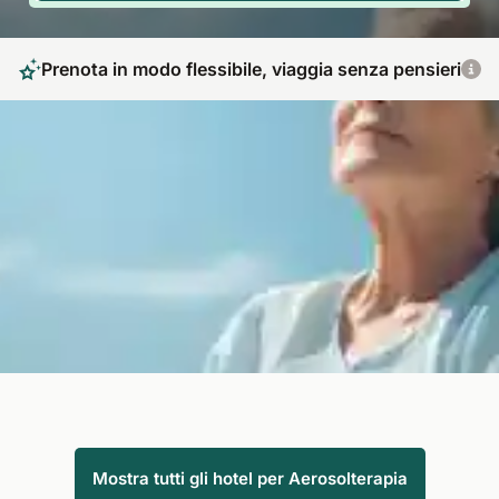
Prenota in modo flessibile, viaggia senza pensieri
Terapia respiratoria con aerosol: il potere
curativo dell'aria
Una cura con l'aerosolterapia allevia i disturbi respiratori e
cutanei in modo naturale. Con SpaDreams potete prenotare
programmi termali certificati nelle più belle regioni curative
d'Europa, con un servizio eccellente e interessanti vantaggi
aggiuntivi.
Mostra tutti gli hotel per Aerosolterapia