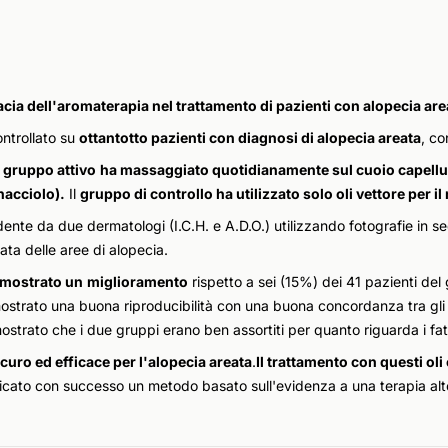
acia dell'aromaterapia nel trattamento di pazienti con alopecia are
ontrollato su
ottantotto pazienti con diagnosi di alopecia areata
, co
l
gruppo attivo
ha massaggiato quotidianamente sul cuoio capelluto
inacciolo).
Il
gruppo di controllo ha utilizzato solo oli vettore per 
dente da due dermatologi (I.C.H. e A.D.O.) utilizzando fotografie in 
ta delle aree di alopecia.
 mostrato un
miglioramento
rispetto a sei (15%) dei 41 pazienti del
 mostrato una buona riproducibilità con una buona concordanza tra gli 
ostrato che i due gruppi erano ben assortiti per quanto riguarda i fat
curo ed efficace per l'alopecia areata
.
Il trattamento con questi oli
plicato con successo un metodo basato sull'evidenza a una terapia alt