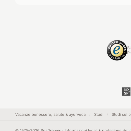
Si
Pr
Vacanze benessere, salute & ayurveda
/
Studi
/
Studi sul 
©
1975
–
2026
SpaDreams
·
Informazioni legali & protezione dei d