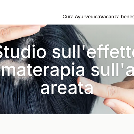
Cura Ayurvedica
Vacanza bene
tudio sull'effet
omaterapia sull'
areata