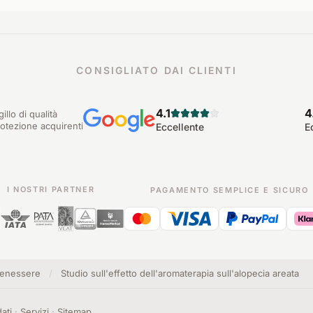
CONSIGLIATO DAI CLIENTI
4.1
4
gillo di qualità
otezione acquirenti
Eccellente
E
I NOSTRI PARTNER
PAGAMENTO SEMPLICE E SICURO
benessere
/
Studio sull'effetto dell'aromaterapia sull'alopecia areata
ati
·
Servizi
·
Sitemap