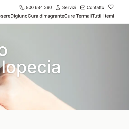
800 684 380
Servizi
Contatto
ssere
Digiuno
Cura dimagrante
Cure Termali
Tutti i temi
to
alopecia