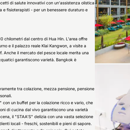
tti di salute innovativi con un'assistenza olistica
da e fisioterapisti - per un benessere duraturo e
10 chilometri dal centro di Hua Hin. L'area offre
rno e il palazzo reale Klai Kangwon, a visite a
lf. Anche il mercato del pesce locale merita una
 acquatici garantiscono varietà. Bangkok è
beramente tra colazione, mezza pensione, pensione
sonali.
S" con un buffet per la colazione ricco e vario, che
azioni di cucina dal vivo garantiscono una varietà
e cena, il "STAA'S" delizia con una vasta selezione
ienti locali - freschi, sostenibili e pieni di sapore.