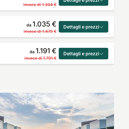
invece di
1.304 €
1.035 €
da
Dettagli e prezzi
invece di
1.479 €
1.191 €
da
Dettagli e prezzi
invece di
1.701 €