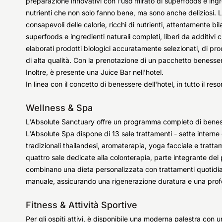
preparazione innovativi con l'uso mirato di superfoods e ingredie
nutrienti che non solo fanno bene, ma sono anche deliziosi. L
consapevoli delle calorie, ricchi di nutrienti, attentamente bila
superfoods e ingredienti naturali completi, liberi da additivi 
elaborati prodotti biologici accuratamente selezionati, di pr
di alta qualità. Con la prenotazione di un pacchetto benesser
Inoltre, è presente una Juice Bar nell'hotel.
In linea con il concetto di benessere dell'hotel, in tutto il reso
Wellness & Spa
L'Absolute Sanctuary offre un programma completo di bene
L'Absolute Spa dispone di 13 sale trattamenti - sette interne
tradizionali thailandesi, aromaterapia, yoga facciale e tratta
quattro sale dedicate alla colonterapia, parte integrante de
combinano una dieta personalizzata con trattamenti quotidian
manuale, assicurando una rigenerazione duratura e una prof
Fitness & Attività Sportive
Per gli ospiti attivi, è disponibile una moderna palestra con un