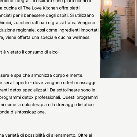
nti integrali. Il risultato sono piatti ricchi di
a cucina di The Love Kitchen offre piatti
nciati per il benessere degli ospiti. Si utilizzano
chimici, zuccheri raffinati e grassi trans. Vengono
oduzione regionale, così come ingredienti importati
e, viene offerta una speciale cucina wellness.
rt è vietato il consumo di alcol.
ssere e spa che armonizza corpo e mente.
 e sei all'aperto - dove vengono offerti massaggi
menti detox specializzati. Da sottolineare sono le
i programmi detox professionali. Questi programmi
i come la colonterapia o la drenaggio linfatico
onda disintossicazione.
a varietà di possibilità di allenamento. Oltre ai