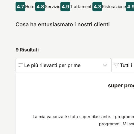
4.7
4.8
4.9
4.3
4.
Hotel
Servizio
Trattamenti
Ristorazione
Cosa ha entusiasmato i nostri clienti
9
Risultati
Le più rilevanti per prime
Tutti i
super pro
La mia vacanza è stata super rilassante. I programmi
programmi. Mi sono