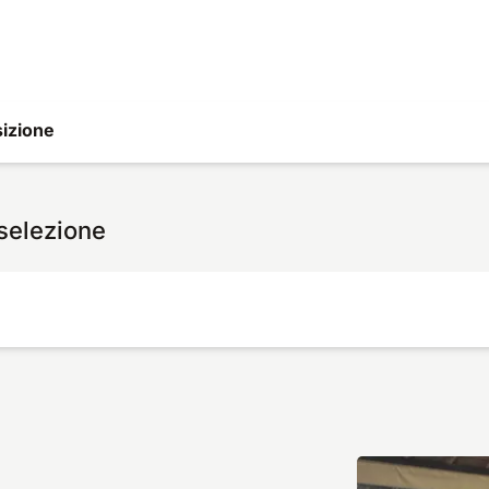
izione
 selezione