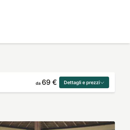
69 €
Dettagli e prezzi
da