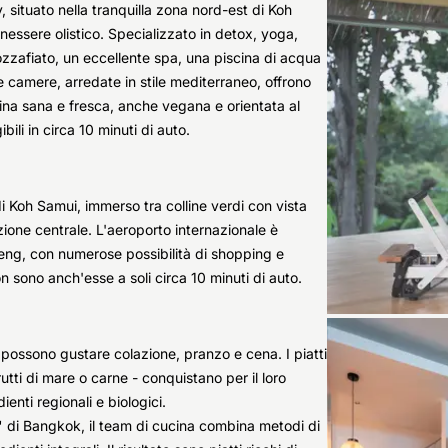
 situato nella tranquilla zona nord-est di Koh
nessere olistico. Specializzato in detox, yoga,
mozzafiato, un eccellente spa, una piscina di acqua
Le camere, arredate in stile mediterraneo, offrono
cina sana e fresca, anche vegana e orientata al
i in circa 10 minuti di auto.
di Koh Samui, immerso tra colline verdi con vista
ione centrale. L'aeroporto internazionale è
weng, con numerose possibilità di shopping e
n sono anch'esse a soli circa 10 minuti di auto.
 possono gustare colazione, pranzo e cena. I piatti
rutti di mare o carne - conquistano per il loro
nti regionali e biologici.
" di Bangkok, il team di cucina combina metodi di