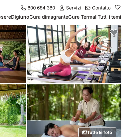
800 684 380
Servizi
Contatto
ssere
Digiuno
Cura dimagrante
Cure Termali
Tutti i temi
Tutte le foto