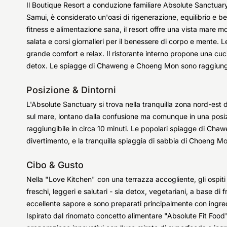
Il Boutique Resort a conduzione familiare Absolute Sanctuary,
Samui, è considerato un'oasi di rigenerazione, equilibrio e be
fitness e alimentazione sana, il resort offre una vista mare 
salata e corsi giornalieri per il benessere di corpo e mente. 
grande comfort e relax. Il ristorante interno propone una cu
detox. Le spiagge di Chaweng e Choeng Mon sono raggiungibil
Posizione & Dintorni
L'Absolute Sanctuary si trova nella tranquilla zona nord-est 
sul mare, lontano dalla confusione ma comunque in una posiz
raggiungibile in circa 10 minuti. Le popolari spiagge di Cha
divertimento, e la tranquilla spiaggia di sabbia di Choeng Mo
Cibo & Gusto
Nella "Love Kitchen" con una terrazza accogliente, gli ospiti
freschi, leggeri e salutari - sia detox, vegetariani, a base di f
eccellente sapore e sono preparati principalmente con ingredie
Ispirato dal rinomato concetto alimentare "Absolute Fit Food