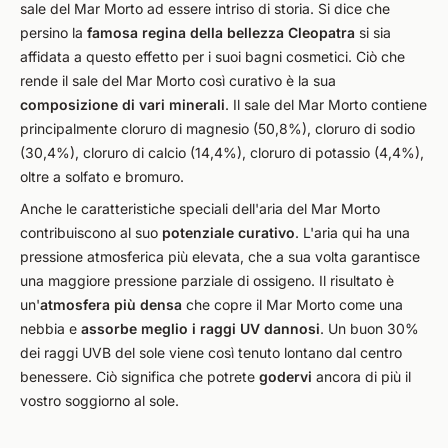
sale del Mar Morto ad essere intriso di storia. Si dice che
persino la
famosa regina della bellezza Cleopatra
si sia
affidata a questo effetto per i suoi bagni cosmetici. Ciò che
rende il sale del Mar Morto così curativo è la sua
composizione di vari minerali
. Il sale del Mar Morto contiene
principalmente cloruro di magnesio (50,8%), cloruro di sodio
(30,4%), cloruro di calcio (14,4%), cloruro di potassio (4,4%),
oltre a solfato e bromuro.
Anche le caratteristiche speciali dell'aria del Mar Morto
contribuiscono al suo
potenziale curativo
. L'aria qui ha una
pressione atmosferica più elevata, che a sua volta garantisce
una maggiore pressione parziale di ossigeno. Il risultato è
un'
atmosfera più densa
che copre il Mar Morto come una
nebbia e
assorbe meglio i raggi UV dannosi
. Un buon 30%
dei raggi UVB del sole viene così tenuto lontano dal centro
benessere. Ciò significa che potrete
godervi
ancora di più il
vostro soggiorno al sole.