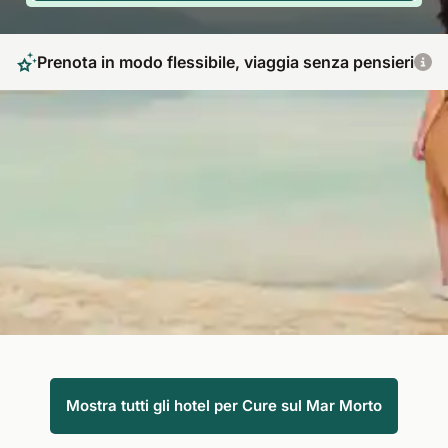
Prenota in modo flessibile, viaggia senza pensieri
Ristabilirsi grazie al potere curativo del Mar
Morto
Una cura sul Mar Morto offre agli ospiti il massimo dei poteri
curativi naturali: Il mare, l'aria salata e il sole assicurano la
guarigione dai disturbi o semplicemente un profondo relax e
una vacanza benessere.
Mostra tutti gli hotel per Cure sul Mar Morto