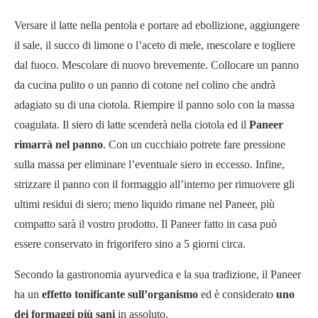
Versare il latte nella pentola e portare ad ebollizione, aggiungere
il sale, il succo di limone o l’aceto di mele, mescolare e togliere
dal fuoco. Mescolare di nuovo brevemente. Collocare un panno
da cucina pulito o un panno di cotone nel colino che andrà
adagiato su di una ciotola. Riempire il panno solo con la massa
coagulata. Il siero di latte scenderà nella ciotola ed il
Paneer
rimarrà nel panno
. Con un cucchiaio potrete fare pressione
sulla massa per eliminare l’eventuale siero in eccesso. Infine,
strizzare il panno con il formaggio all’interno per rimuovere gli
ultimi residui di siero; meno liquido rimane nel Paneer, più
compatto sarà il vostro prodotto. Il Paneer fatto in casa può
essere conservato in frigorifero sino a 5 giorni circa.
Secondo la gastronomia ayurvedica e la sua tradizione, il Paneer
ha un
effetto tonificante sull’organismo
ed è considerato
uno
dei formaggi più sani
in assoluto.