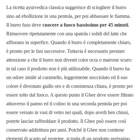
La ricetta ayurvedica classica suggerisce di sciogliere il burro
sino ad ebollizione in una pentola, per poi abbassare le fiamma.
Il burro fuso deve
cuocere a fuoco bassissimo per 45 minuti
.
Rimuovere ripetutamente con una spatola i solidi del latte che
affiorano in superfice. Quando il burro è completamente chiaro,
è pronto per le fasi successive. Tuttavia è necessario prestare
attenzione a che il burro non diventi color ocra o marrone scuro:
in tal caso il prodotto non è più utilizzabile. Quando il burro ha
un odore simile al caramello, leggermente nocciolato ed il suo
colore è diventato giallo oro e di consistenza chiara, è pronto per
essere tolto dal fuoco. A questo punto il Ghee deve essere filtrato
attraverso il panno ed il colino in una seconda pentola per poi
essere versato in vasi di vetro nei quali, dopo averli ben chiusi,
potrete lasciar raffreddare il prodotto. Il Ghee può essere così
conservato addirittura per anni. Poiché il Ghee non contiene
elementi di scarto né proteine, si tratta di un prodotto purissimo,