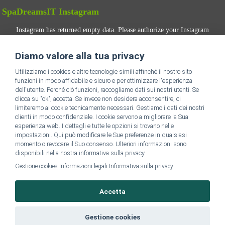
SpaDreamsIT Instagram
Instagram has returned empty data. Please authorize your Instagram
account in the
plugin settings
.
Diamo valore alla tua privacy
SEGUICI
Utilizziamo i cookies e altre tecnologie simili affinché il nostro sito
funzioni in modo affidabile e sicuro e per ottimizzare l'esperienza
dell'utente. Perché ciò funzioni, raccogliamo dati sui nostri utenti. Se
clicca su "ok", accetta. Se invece non desidera acconsentire, ci
limiteremo ai cookie tecnicamente necessari. Gestiamo i dati dei nostri
clienti in modo confidenziale. I cookie servono a migliorare la Sua
esperienza web. I dettagli e tutte le opzioni si trovano nelle
impostazioni. Qui può modificare le Sue preferenze in qualsiasi
Vai alla homepage di SpaDreams IT
momento o revocare il Suo consenso. Ulteriori informazioni sono
disponibili nella nostra informativa sulla privacy.
Gestione cookies
Informazioni legali
Informativa sulla privacy
Informazioni Legali
Accetta
Gestione cookies