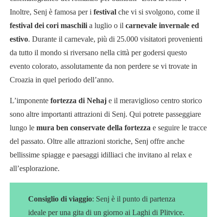
Inoltre, Senj è famosa per i
festival
che vi si svolgono, come il
festival dei cori maschili
a luglio o il
carnevale invernale ed
estivo
. Durante il carnevale, più di 25.000 visitatori provenienti
da tutto il mondo si riversano nella città per godersi questo
evento colorato, assolutamente da non perdere se vi trovate in
Croazia in quel periodo dell’anno.
L’imponente
fortezza di Nehaj
e il meraviglioso centro storico
sono altre importanti attrazioni di Senj. Qui potrete passeggiare
lungo le
mura ben conservate della fortezza
e seguire le tracce
del passato. Oltre alle attrazioni storiche, Senj offre anche
bellissime spiagge e paesaggi idilliaci che invitano al relax e
all’esplorazione.
Consiglio di viaggio
: Senj è il punto di partenza
ideale per una gita di un giorno ai Laghi di Plitvice.