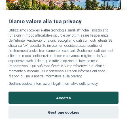
Diamo valore alla tua privacy
Utilizziamo i cookies e altre tecnologie simili affinché il nostro sito
funzioni in modo affidabile e sicuro e per ottimizzare l'esperienza
dell'utente. Perché ciò funzioni, raccogliamo dati sui nostri utenti. Se
clicca su "ok", accetta. Se invece non desidera acconsentire, ci
Se vi trovate in Croazia, non potete perdervi il magnifico
limiteremo ai cookie tecnicamente necessari. Gestiamo i dati dei nostri
Palazzo di Diocleziano
a Spalato. Questo
patrimonio
clienti in modo confidenziale. I cookie servono a migliorare la Sua
esperienza web. I dettagli e tutte le opzioni si trovano nelle
dell’umanità dell’UNESCO
è stato costruito oltre 1.700 anni fa
impostazioni. Qui può modificare le Sue preferenze in qualsiasi
momento o revocare il Suo consenso. Ulteriori informazioni sono
e costituisce il centro storico di Spalato. Passeggiando per le
disponibili nella nostra informativa sulla privacy.
strette vie del palazzo, potrete percepire la vibrante storia del
Gestione cookies
Informazioni legali
Informativa sulla privacy
luogo, che ha subito numerose trasformazioni architettoniche nel
corso delle varie epoche.
Accetta
Oltre a questa attrazione, il
lungomare di Spalato
offre una
Gestione cookies
magnifica vista sullo scintillante Adriatico
. Per gli amanti della
natura, il
Monte Marjan
è un
paradiso verde
con sentieri per