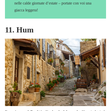
nelle calde giornate d’estate – portate con voi una
giacca leggera!
11. Hum