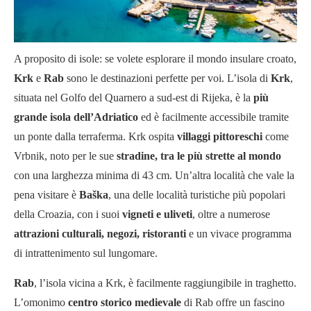
A proposito di isole: se volete esplorare il mondo insulare croato,
Krk
e
Rab
sono le destinazioni perfette per voi. L’isola di
Krk
,
situata nel Golfo del Quarnero a sud-est di Rijeka, è la
più
grande isola dell’Adriatico
ed è facilmente accessibile tramite
un ponte dalla terraferma. Krk ospita
villaggi pittoreschi
come
Vrbnik, noto per le sue
stradine, tra le più strette al mondo
con una larghezza minima di 43 cm. Un’altra località che vale la
pena visitare è
Baška
, una delle località turistiche più popolari
della Croazia, con i suoi
vigneti e uliveti
, oltre a numerose
attrazioni culturali, negozi, ristoranti
e un vivace programma
di intrattenimento sul lungomare.
Rab
, l’isola vicina a Krk, è facilmente raggiungibile in traghetto.
L’omonimo
centro storico medievale
di Rab offre un fascino