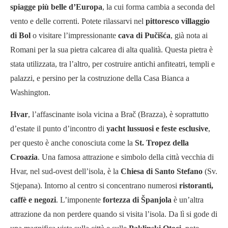
spiagge più belle d’Europa
, la cui forma cambia a seconda del
vento e delle correnti. Potete rilassarvi nel
pittoresco villaggio
di Bol
o visitare l’impressionante
cava di Pučišća
, già nota ai
Romani per la sua pietra calcarea di alta qualità. Questa pietra è
stata utilizzata, tra l’altro, per costruire antichi anfiteatri, templi e
palazzi, e persino per la costruzione della Casa Bianca a
Washington.
Hvar
, l’affascinante isola vicina a Brač (Brazza), è soprattutto
d’estate il punto d’incontro di
yacht lussuosi e feste esclusive
,
per questo è anche conosciuta come la
St. Tropez della
Croazia
. Una famosa attrazione e simbolo della città vecchia di
Hvar, nel sud-ovest dell’isola, è la
Chiesa di Santo Stefano
(Sv.
Stjepana). Intorno al centro si concentrano numerosi
ristoranti,
caffè e negozi
. L’imponente
fortezza di Španjola
è un’altra
attrazione da non perdere quando si visita l’isola. Da lì si gode di