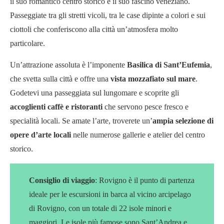
il suo romantico centro storico e il suo fascino veneziano.
Passeggiate tra gli stretti vicoli, tra le case dipinte a colori e sui
ciottoli che conferiscono alla città un’atmosfera molto
particolare.
Un’attrazione assoluta è l’imponente
Basilica di Sant’Eufemia
,
che svetta sulla città e offre una
vista mozzafiato sul mare
.
Godetevi una passeggiata sul lungomare e scoprite gli
accoglienti caffè e ristoranti
che servono pesce fresco e
specialità locali. Se amate l’arte, troverete un’
ampia selezione di
opere d’arte
locali
nelle numerose gallerie e atelier del centro
storico.
Consiglio di viaggio
: Rovigno è il punto di partenza
ideale per le escursioni in barca al vicino arcipelago
di Rovigno, con un totale di 22 isole minori e
maggiori. Le isole più famose sono Sant’Andrea e