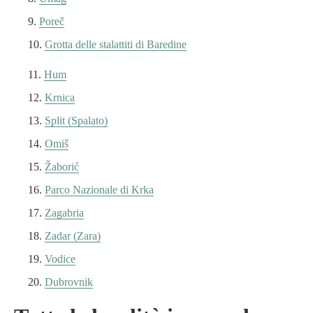
Poreč
Grotta delle stalattiti di Baredine
Hum
Krnica
Split (Spalato)
Omiš
Žaborić
Parco Nazionale di Krka
Zagabria
Zadar (Zara
)
Vodice
Dubrovnik