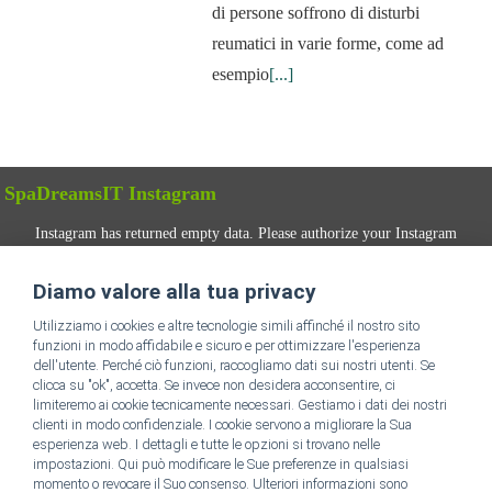
di persone soffrono di disturbi
reumatici in varie forme, come ad
esempio
[...]
SpaDreamsIT Instagram
Instagram has returned empty data. Please authorize your Instagram
account in the
plugin settings
.
Diamo valore alla tua privacy
SEGUICI
Utilizziamo i cookies e altre tecnologie simili affinché il nostro sito
funzioni in modo affidabile e sicuro e per ottimizzare l'esperienza
dell'utente. Perché ciò funzioni, raccogliamo dati sui nostri utenti. Se
clicca su "ok", accetta. Se invece non desidera acconsentire, ci
limiteremo ai cookie tecnicamente necessari. Gestiamo i dati dei nostri
clienti in modo confidenziale. I cookie servono a migliorare la Sua
esperienza web. I dettagli e tutte le opzioni si trovano nelle
impostazioni. Qui può modificare le Sue preferenze in qualsiasi
Vai alla homepage di SpaDreams IT
momento o revocare il Suo consenso. Ulteriori informazioni sono