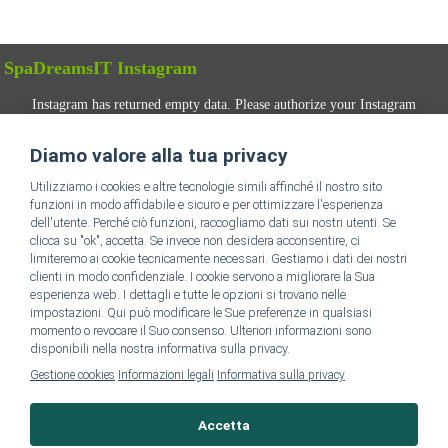
SpaDreamsIT Instagram
Instagram has returned empty data. Please authorize your Instagram
account in the
plugin settings
.
Diamo valore alla tua privacy
SEGUICI
Utilizziamo i cookies e altre tecnologie simili affinché il nostro sito
funzioni in modo affidabile e sicuro e per ottimizzare l'esperienza
dell'utente. Perché ciò funzioni, raccogliamo dati sui nostri utenti. Se
clicca su "ok", accetta. Se invece non desidera acconsentire, ci
limiteremo ai cookie tecnicamente necessari. Gestiamo i dati dei nostri
clienti in modo confidenziale. I cookie servono a migliorare la Sua
esperienza web. I dettagli e tutte le opzioni si trovano nelle
impostazioni. Qui può modificare le Sue preferenze in qualsiasi
momento o revocare il Suo consenso. Ulteriori informazioni sono
Vai alla homepage di SpaDreams IT
disponibili nella nostra informativa sulla privacy.
Gestione cookies
Informazioni legali
Informativa sulla privacy
Informazioni Legali
Accetta