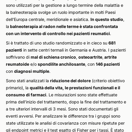
sono utilizzati per la gestione a lungo termine della malattia e
la balneoterapia svolge un ruolo importante in molti Paesi
dell'Europa centrale, meridionale e asiatica.
In questo studio
,
la
balneoterapia al radon nelle terme è stata confrontata
con un intervento di controllo nei pazienti reumatici
.
Si è trattato di uno studio randomizzato e in cieco su
681
pazienti
in sette centri termali in Germania e Austria. I pazienti
soffrivano di
mal di schiena cronico
,
osteoartrite
,
artrite
reumatoide
e/o
spondilite anchilosante
, con
146 pazienti
con
diagnosi multiple
.
Sono stati analizzati la
riduzione del dolore
(criterio obiettivo
primario), la
qualità della vita, le prestazioni funzionali e il
consumo di farmaci
. Le misurazioni sono state effettuate
prima dell'inizio del trattamento, dopo la fine del trattamento e
a tre ulteriori intervalli di 3 mesi. Sono stati documentati gli
eventi avversi. Per analizzare le differenze tra i gruppi sono
state utilizzate le analisi di covarianza con misure ripetute per
gli endpoint metrici e il test esatto di Fisher per i tassi. È stato