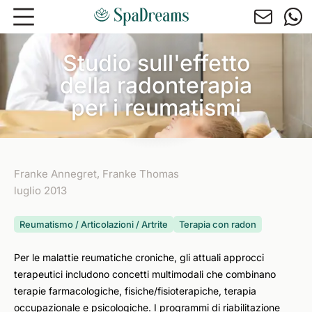
Andare al contenuto principale
Studio sull'effetto
della radonterapia
per i reumatismi
Franke Annegret, Franke Thomas
luglio 2013
Reumatismo / Articolazioni / Artrite
Terapia con radon
Per le malattie reumatiche croniche, gli attuali approcci
terapeutici includono concetti multimodali che combinano
terapie farmacologiche, fisiche/fisioterapiche, terapia
occupazionale e psicologiche. I programmi di riabilitazione