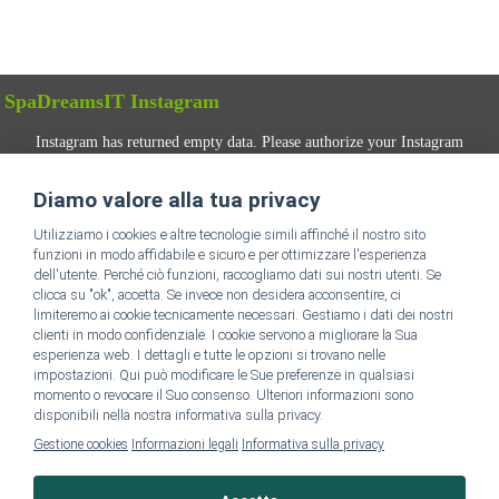
SpaDreamsIT Instagram
Instagram has returned empty data. Please authorize your Instagram
account in the
plugin settings
.
Diamo valore alla tua privacy
SEGUICI
Utilizziamo i cookies e altre tecnologie simili affinché il nostro sito
funzioni in modo affidabile e sicuro e per ottimizzare l'esperienza
dell'utente. Perché ciò funzioni, raccogliamo dati sui nostri utenti. Se
clicca su "ok", accetta. Se invece non desidera acconsentire, ci
limiteremo ai cookie tecnicamente necessari. Gestiamo i dati dei nostri
clienti in modo confidenziale. I cookie servono a migliorare la Sua
esperienza web. I dettagli e tutte le opzioni si trovano nelle
impostazioni. Qui può modificare le Sue preferenze in qualsiasi
Vai alla homepage di SpaDreams IT
momento o revocare il Suo consenso. Ulteriori informazioni sono
disponibili nella nostra informativa sulla privacy.
Gestione cookies
Informazioni legali
Informativa sulla privacy
Informazioni Legali