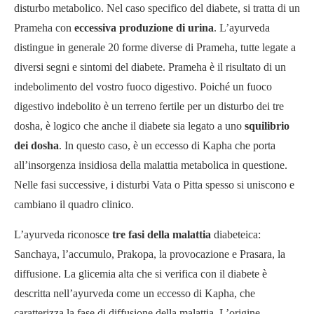
disturbo metabolico. Nel caso specifico del diabete, si tratta di un
Prameha con
eccessiva produzione di urina
. L’ayurveda
distingue in generale 20 forme diverse di Prameha, tutte legate a
diversi segni e sintomi del diabete. Prameha è il risultato di un
indebolimento del vostro fuoco digestivo. Poiché un fuoco
digestivo indebolito è un terreno fertile per un disturbo dei tre
dosha, è logico che anche il diabete sia legato a uno
squilibrio
dei dosha
. In questo caso, è un eccesso di Kapha che porta
all’insorgenza insidiosa della malattia metabolica in questione.
Nelle fasi successive, i disturbi Vata o Pitta spesso si uniscono e
cambiano il quadro clinico.
L’ayurveda riconosce
tre fasi della malattia
diabeteica:
Sanchaya, l’accumulo, Prakopa, la provocazione e Prasara, la
diffusione. La glicemia alta che si verifica con il diabete è
descritta nell’ayurveda come un eccesso di Kapha, che
caratterizza la fase di diffusione della malattia. L’origine