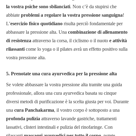
la vostra psiche sono sbilanciati
. Non c’è da stupirsi che
abbiate
problemi a regolare la vostra pressione sanguigna
!
L’
esercizio fisico quotidiano
risulta perciò fondamentale per
abbassare la pressione alta. Una
combinazione di allenamento
di resistenza
attraverso la corsa, il ciclismo o il nuoto
e attività
rilassanti
come lo yoga o il pilates avrà un effetto positivo sulla
vostra pressione alta.
5. Prenotate una cura ayurvedica per la pressione alta
Se volete abbassare la vostra pressione alta tramite una guida
professionale, allora una cura ayurvedica basata su cinque
diversi metodi di purificazione è la scelta giusta per voi. Durante
una
cura Panchakarma
, il vostro corpo è sottoposto a una
profonda pulizia
attraverso lavande gastriche, trattamenti
lassativi, clisteri intestinali e pulizia del rinofaringe. Con
rilassanti
massaggi ayurvedici per tutto il corpo
, potete