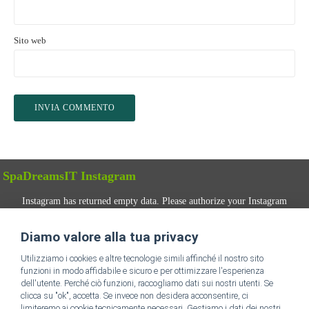
Sito web
SpaDreamsIT Instagram
Instagram has returned empty data. Please authorize your Instagram
account in the
plugin settings
.
Diamo valore alla tua privacy
SEGUICI
Utilizziamo i cookies e altre tecnologie simili affinché il nostro sito
funzioni in modo affidabile e sicuro e per ottimizzare l'esperienza
dell'utente. Perché ciò funzioni, raccogliamo dati sui nostri utenti. Se
clicca su "ok", accetta. Se invece non desidera acconsentire, ci
limiteremo ai cookie tecnicamente necessari. Gestiamo i dati dei nostri