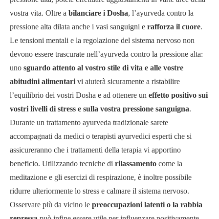
vostra vita. Oltre a
bilanciare i Dosha
, l’ayurveda contro la
pressione alta dilata anche i vasi sanguigni e
rafforza il cuore
.
Le tensioni mentali e la regolazione del sistema nervoso non
devono essere trascurate nell’ayurveda contro la pressione alta:
uno
sguardo attento al vostro stile di vita e alle vostre
abitudini alimentari
vi aiuterà sicuramente a ristabilire
l’equilibrio dei vostri Dosha e ad ottenere un
effetto positivo sui
vostri livelli di stress e sulla vostra pressione sanguigna
.
Durante un trattamento ayurveda tradizionale sarete
accompagnati da medici o terapisti ayurvedici esperti che si
assicureranno che i trattamenti della terapia vi apportino
beneficio. Utilizzando tecniche di
rilassamento
come la
meditazione e gli esercizi di respirazione, è inoltre possibile
ridurre ulteriormente lo stress e calmare il sistema nervoso.
Osservare più da vicino le
preoccupazioni latenti o la rabbia
repressa
può infine essere utile per influenzare positivamente