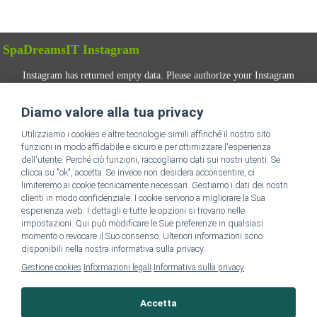
SpaDreamsIT Instagram
Instagram has returned empty data. Please authorize your Instagram
account in the
plugin settings
.
Diamo valore alla tua privacy
SEGUICI
Utilizziamo i cookies e altre tecnologie simili affinché il nostro sito
funzioni in modo affidabile e sicuro e per ottimizzare l'esperienza
dell'utente. Perché ciò funzioni, raccogliamo dati sui nostri utenti. Se
clicca su "ok", accetta. Se invece non desidera acconsentire, ci
limiteremo ai cookie tecnicamente necessari. Gestiamo i dati dei nostri
clienti in modo confidenziale. I cookie servono a migliorare la Sua
esperienza web. I dettagli e tutte le opzioni si trovano nelle
impostazioni. Qui può modificare le Sue preferenze in qualsiasi
Vai alla homepage di SpaDreams IT
momento o revocare il Suo consenso. Ulteriori informazioni sono
disponibili nella nostra informativa sulla privacy.
Gestione cookies
Informazioni legali
Informativa sulla privacy
Informazioni Legali
Accetta