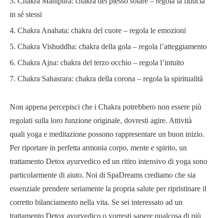
Chakra Manipura: chakra del plesso solare – regola la fiducia
in sé stessi
Chakra Anahata: chakra del cuore – regola le emozioni
Chakra Vishuddha: chakra della gola – regola l’atteggiamento
Chakra Ajna: chakra del terzo occhio – regola l’intuito
Chakra Sahasrara: chakra della corona – regola la spiritualità
Non appena percepisci che i Chakra potrebbero non essere più
regolati sulla loro funzione originale, dovresti agire. Attività
quali yoga e meditazione possono rappresentare un buon inizio.
Per riportare in perfetta armonia corpo, mente e spirito, un
trattamento Detox ayurvedico ed un ritiro intensivo di yoga sono
particolarmente di aiuto. Noi di SpaDreams crediamo che sia
essenziale prendere seriamente la propria salute per ripristinare il
corretto bilanciamento nella vita. Se sei interessato ad un
trattamento Detox ayurvedico o vorresti sapere qualcosa di più