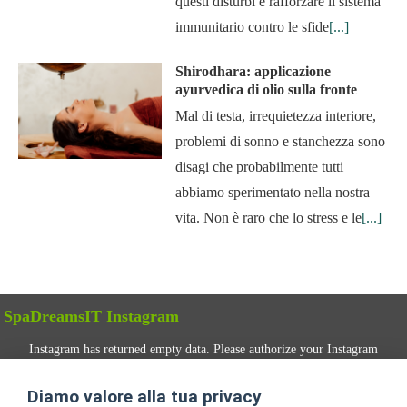
questi disturbi e rafforzare il sistema
immunitario contro le sfide
[...]
Shirodhara: applicazione
ayurvedica di olio sulla fronte
Mal di testa, irrequietezza interiore,
problemi di sonno e stanchezza sono
disagi che probabilmente tutti
abbiamo sperimentato nella nostra
vita. Non è raro che lo stress e le
[...]
SpaDreamsIT Instagram
Instagram has returned empty data. Please authorize your Instagram
account in the
plugin settings
.
Diamo valore alla tua privacy