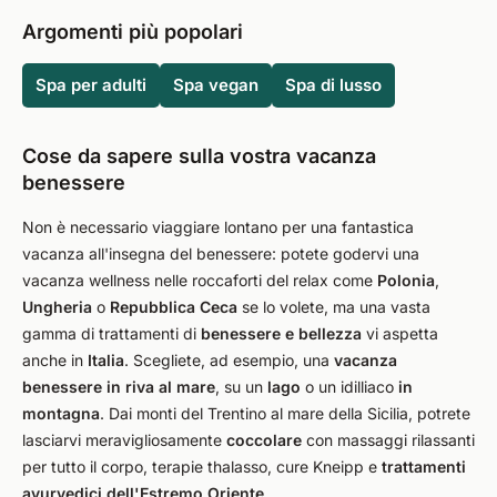
Argomenti più popolari
Spa per adulti
Spa vegan
Spa di lusso
Cose da sapere sulla vostra vacanza
benessere
Non è necessario viaggiare lontano per una fantastica
vacanza all'insegna del benessere: potete godervi una
vacanza wellness nelle roccaforti del relax come
Polonia
,
Ungheria
o
Repubblica Ceca
se lo volete, ma una vasta
gamma di trattamenti di
benessere e bellezza
vi aspetta
anche in
Italia
. Scegliete, ad esempio, una
vacanza
benessere in riva al mare
, su un
lago
o un idilliaco
in
montagna
. Dai monti del Trentino al mare della Sicilia, potrete
lasciarvi meravigliosamente
coccolare
con massaggi rilassanti
per tutto il corpo, terapie thalasso, cure Kneipp e
trattamenti
ayurvedici dell'Estremo Oriente
.