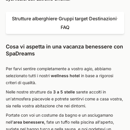
Strutture alberghiere
·
Gruppi target
·
Destinazioni
·
FAQ
Cosa vi aspetta in una vacanza benessere con
SpaDreams
Per farvi sentire completamente a vostro agio, abbiamo
selezionato tutti i nostri
wellness hotel
in base a rigorosi
criteri di qualità.
Nelle nostre strutture da
3 a 5 stelle
sarete accolti in
un'atmosfera piacevole e potrete sentirvi come a casa vostra,
sia nella vostra abitazione che nei dintorni.
Portate con voi un costume da bagno e un asciugamano
nell'
area benessere,
fate un tuffo nella piscina all'aperto,
sudate nel bagno turco e nella sauna, e poi godetevi un