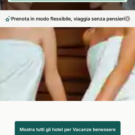
Prenota in modo flessibile, viaggia senza pensieri
Soggiorni benessere per rigenerare corpo e
mente in location da sogno
Ogni persona merita vacanze benessere pensate su misura. In
Italia o all’estero, tra spa eleganti e panorami rilassanti, ciò che
conta è dimenticare lo stress. I nostri hotel offrono ambienti
curati, trattamenti esclusivi e comfort totale per farvi vivere
un’esperienza davvero rigenerante.
Mostra tutti gli hotel per Vacanze benessere