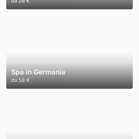
da
26 €
Spa in Germania
da
58 €