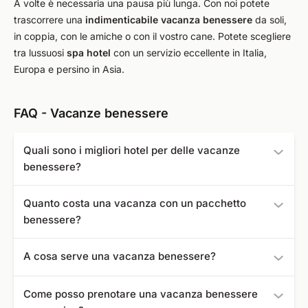
A volte è necessaria una pausa più lunga. Con noi potete
trascorrere una
indimenticabile vacanza benessere
da soli,
in coppia, con le amiche o con il vostro cane. Potete scegliere
tra lussuosi
spa hotel
con un servizio eccellente in Italia,
Europa e persino in Asia.
FAQ - Vacanze benessere
Quali sono i migliori hotel per delle vacanze
benessere?
I seguenti hotel benessere sono i meglio valutati sul nostro
Quanto costa una vacanza con un pacchetto
sito:
benessere?
JUFA Hotel Stift Gurk
- Valutazione: 5,0
Potete prenotare una breve vacanza all'insegna del
Hotel Birke
- Valutazione: 5,0
A cosa serve una vacanza benessere?
benessere presso SpaDreams a partire da 26 €.
Das Ortner´s Resort
- Valutazione: 5,0
Naturel Dorf SCHÖNLEITN
- Valutazione: 5,0
I vantaggi di una vacanza benessere con trattamenti
Come posso prenotare una vacanza benessere
THE FLAG Costa del Sol
- Valutazione: 5,0
sono evidenti: lontano dalla vita di tutti i giorni, avrete