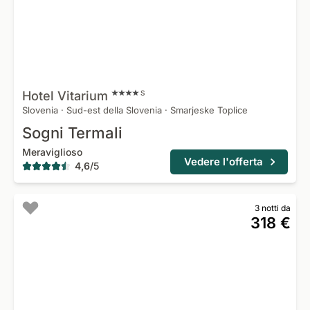
Hotel
Vitarium
S
Slovenia
·
Sud-est della Slovenia
·
Smarjeske Toplice
Sogni Termali
Meraviglioso
Vedere l'offerta
4,6
/
5
3 notti da
318 €